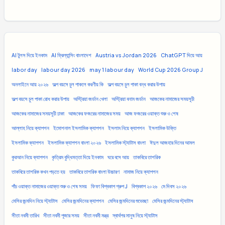
AI টুলস দিয়ে ইনকাম
AI ফ্রিল্যান্সিং বাংলাদেশ
Austria vs Jordan 2026
ChatGPT দিয়ে আয়
labor day
labour day 2026
may 1 labour day
World Cup 2026 Group J
অনলাইনে আয় ২০২৬
অল্প বয়সে চুল পাকলে করণীয় কি
অল্প বয়সে চুল পাকা বন্ধ করার উপায়
অল্প বয়সে চুল পাকা রোধ করার উপায়
অস্ট্রিয়া জর্ডান খেলা
অস্ট্রিয়া বনাম জর্ডান
আজকের নামাজের সময়সূচী
আজকের নামাজের সময়সূচী ঢাকা
আজকের ফজরের নামাজের সময়
আজ ফজরের ওয়াক্ত শুরু ও শেষ
আল্লাহ নিয়ে ক্যাপশন
ইমোশনাল ইসলামিক ক্যাপশন
ইসলাম নিয়ে ক্যাপশন
ইসলামিক উক্তি
ইসলামিক ক্যাপশন
ইসলামিক ক্যাপশন বাংলা ২০২৬
ইসলামিক স্ট্যাটাস বাংলা
ঈদুল আজহার দিনের আমল
কুরআন নিয়ে ক্যাপশন
কৃত্রিম বুদ্ধিমত্তা দিয়ে ইনকাম
ঘরে বসে আয়
তাকবিরে তাশরিক
তাকবিরে তাশরিক কখন পড়তে হয়
তাকবিরে তাশরিক বাংলা উচ্চারণ
নামাজ নিয়ে ক্যাপশন
পাঁচ ওয়াক্ত নামাজের ওয়াক্ত শুরু ও শেষ সময়
ফিফা বিশ্বকাপ গ্রুপ J
বিশ্বকাপ ২০২৬
মে দিবস ২০২৬
মেসির জন্মদিন নিয়ে স্ট্যাটাস
মেসির জন্মদিনের ক্যাপশন
মেসির জন্মদিনের শুভেচ্ছা
মেসির জন্মদিনের স্ট্যাটাস
সীতা নবমী তারিখ
সীতা নবমী পূজার সময়
সীতা নবমী মন্ত্র
স্বার্থপর মানুষ নিয়ে স্ট্যাটাস