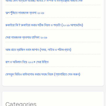
আমরা কেন অন্যকে শুভেচ্ছা জানাই? সম্পর্ক ও মনস্তত্ত্বের অজানা দিক
অল্প পুঁজিতে লাভজনক ব্যবসা ২০২৬
রুকাইয়া কি? রুকাইয়া করার সঠিক নিয়ম ও পদ্ধতি (২০২৬ আপডেটেড)
সেরা লাভজনক ব্যবসার তালিকা ২০২৬
আজ রাতে ব্রাজিল বনাম জাপান (সময়, লাইভ ও পরিসংখ্যান)
রাগ ও অভিমান নিয়ে ২০০+ সেরা উক্তি
ফেসবুক ভিডিও ডাউনলোড করার সহজ নিয়ম (গ্যালারিতে সেভ করুন)
Categories