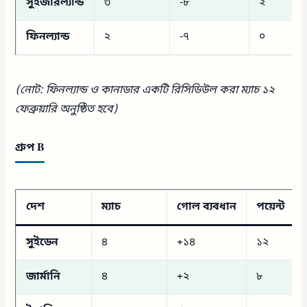
সুইজারল্যান্ড
৩
-৮
২
ফিনল্যান্ড
২
-৭
০
(নোট: ফিনল্যান্ড ও কানাডার একটি রিসিডিউল করা ম্যাচ ১২
ফেব্রুয়ারি অনুষ্ঠিত হবে)
গ্রুপ B
দেশ
ম্যাচ
গোল ব্যবধান
পয়েন্ট
সুইডেন
৪
+১৪
১২
জার্মানি
৪
+২
৮