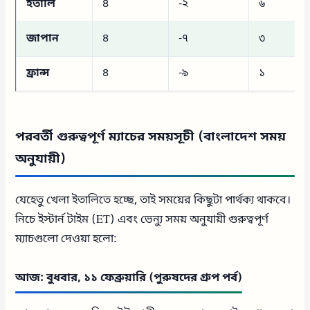
ইতালি
৪
-২
৬
জাপান
৪
-৭
৩
ফ্রান্স
৪
-৯
১
পরবর্তী গুরুত্বপূর্ণ ম্যাচের সময়সূচী (বাংলাদেশ সময়
অনুযায়ী)
যেহেতু খেলা ইতালিতে হচ্ছে, তাই সময়ের কিছুটা পার্থক্য থাকবে।
নিচে ইস্টার্ন টাইম (ET) এবং ভেন্যু সময় অনুযায়ী গুরুত্বপূর্ণ
ম্যাচগুলো দেওয়া হলো:
আজ: বুধবার, ১১ ফেব্রুয়ারি (পুরুষদের গ্রুপ পর্ব)