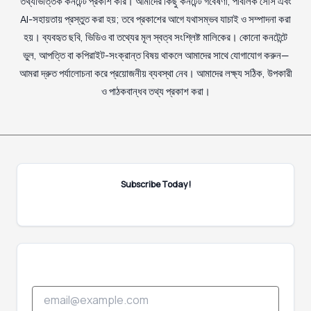
তথ্যভিত্তিক কনটেন্ট প্রকাশ করি। আমাদের কিছু কনটেন্ট গবেষণা, পাবলিক সোর্স এবং
AI-সহায়তায় প্রস্তুত করা হয়; তবে প্রকাশের আগে যথাসম্ভব যাচাই ও সম্পাদনা করা
হয়। ব্যবহৃত ছবি, ভিডিও বা তথ্যের মূল স্বত্ব সংশ্লিষ্ট মালিকের। কোনো কনটেন্টে
ভুল, আপত্তি বা কপিরাইট-সংক্রান্ত বিষয় থাকলে আমাদের সাথে যোগাযোগ করুন—
আমরা দ্রুত পর্যালোচনা করে প্রয়োজনীয় ব্যবস্থা নেব। আমাদের লক্ষ্য সঠিক, উপকারী
ও পাঠকবান্ধব তথ্য প্রকাশ করা।
Subscribe Today!
E
E
m
m
a