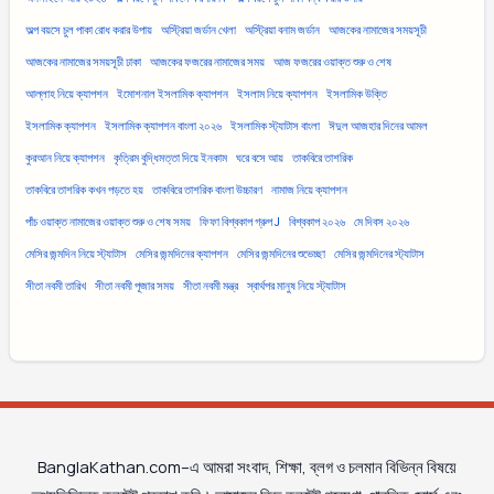
অল্প বয়সে চুল পাকা রোধ করার উপায়
অস্ট্রিয়া জর্ডান খেলা
অস্ট্রিয়া বনাম জর্ডান
আজকের নামাজের সময়সূচী
আজকের নামাজের সময়সূচী ঢাকা
আজকের ফজরের নামাজের সময়
আজ ফজরের ওয়াক্ত শুরু ও শেষ
আল্লাহ নিয়ে ক্যাপশন
ইমোশনাল ইসলামিক ক্যাপশন
ইসলাম নিয়ে ক্যাপশন
ইসলামিক উক্তি
ইসলামিক ক্যাপশন
ইসলামিক ক্যাপশন বাংলা ২০২৬
ইসলামিক স্ট্যাটাস বাংলা
ঈদুল আজহার দিনের আমল
কুরআন নিয়ে ক্যাপশন
কৃত্রিম বুদ্ধিমত্তা দিয়ে ইনকাম
ঘরে বসে আয়
তাকবিরে তাশরিক
তাকবিরে তাশরিক কখন পড়তে হয়
তাকবিরে তাশরিক বাংলা উচ্চারণ
নামাজ নিয়ে ক্যাপশন
পাঁচ ওয়াক্ত নামাজের ওয়াক্ত শুরু ও শেষ সময়
ফিফা বিশ্বকাপ গ্রুপ J
বিশ্বকাপ ২০২৬
মে দিবস ২০২৬
মেসির জন্মদিন নিয়ে স্ট্যাটাস
মেসির জন্মদিনের ক্যাপশন
মেসির জন্মদিনের শুভেচ্ছা
মেসির জন্মদিনের স্ট্যাটাস
সীতা নবমী তারিখ
সীতা নবমী পূজার সময়
সীতা নবমী মন্ত্র
স্বার্থপর মানুষ নিয়ে স্ট্যাটাস
BanglaKathan.com–এ আমরা সংবাদ, শিক্ষা, ব্লগ ও চলমান বিভিন্ন বিষয়ে