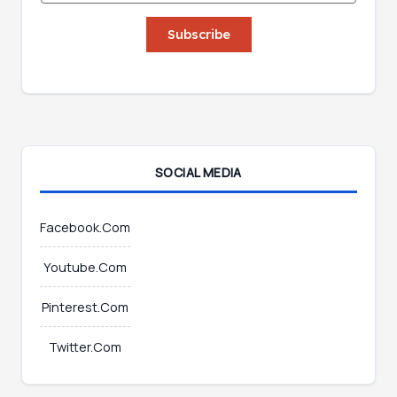
a
i
i
Subscribe
l
l
E
*
m
a
i
l
E
m
SOCIAL MEDIA
a
i
l
Facebook.Com
Youtube.Com
Pinterest.Com
Twitter.Com