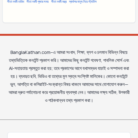
সীতা নবমী তারিখ
সীতা নবমী পূজার সময়
সীতা নবমী মন্ত্র
স্বার্থপর মানুষ নিয়ে স্ট্যাটাস
BanglaKathan.com–এ আমরা সংবাদ, শিক্ষা, ব্লগ ও চলমান বিভিন্ন বিষয়ে
তথ্যভিত্তিক কনটেন্ট প্রকাশ করি। আমাদের কিছু কনটেন্ট গবেষণা, পাবলিক সোর্স এবং
AI-সহায়তায় প্রস্তুত করা হয়; তবে প্রকাশের আগে যথাসম্ভব যাচাই ও সম্পাদনা করা
হয়। ব্যবহৃত ছবি, ভিডিও বা তথ্যের মূল স্বত্ব সংশ্লিষ্ট মালিকের। কোনো কনটেন্টে
ভুল, আপত্তি বা কপিরাইট-সংক্রান্ত বিষয় থাকলে আমাদের সাথে যোগাযোগ করুন—
আমরা দ্রুত পর্যালোচনা করে প্রয়োজনীয় ব্যবস্থা নেব। আমাদের লক্ষ্য সঠিক, উপকারী
ও পাঠকবান্ধব তথ্য প্রকাশ করা।