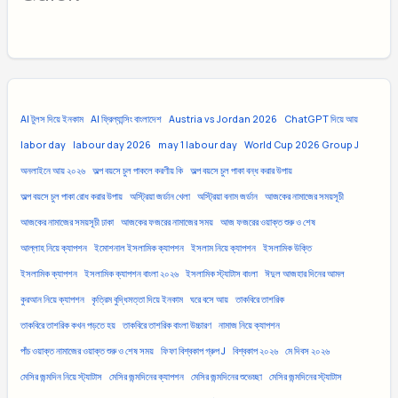
AI টুলস দিয়ে ইনকাম
AI ফ্রিল্যান্সিং বাংলাদেশ
Austria vs Jordan 2026
ChatGPT দিয়ে আয়
labor day
labour day 2026
may 1 labour day
World Cup 2026 Group J
অনলাইনে আয় ২০২৬
অল্প বয়সে চুল পাকলে করণীয় কি
অল্প বয়সে চুল পাকা বন্ধ করার উপায়
অল্প বয়সে চুল পাকা রোধ করার উপায়
অস্ট্রিয়া জর্ডান খেলা
অস্ট্রিয়া বনাম জর্ডান
আজকের নামাজের সময়সূচী
আজকের নামাজের সময়সূচী ঢাকা
আজকের ফজরের নামাজের সময়
আজ ফজরের ওয়াক্ত শুরু ও শেষ
আল্লাহ নিয়ে ক্যাপশন
ইমোশনাল ইসলামিক ক্যাপশন
ইসলাম নিয়ে ক্যাপশন
ইসলামিক উক্তি
ইসলামিক ক্যাপশন
ইসলামিক ক্যাপশন বাংলা ২০২৬
ইসলামিক স্ট্যাটাস বাংলা
ঈদুল আজহার দিনের আমল
কুরআন নিয়ে ক্যাপশন
কৃত্রিম বুদ্ধিমত্তা দিয়ে ইনকাম
ঘরে বসে আয়
তাকবিরে তাশরিক
তাকবিরে তাশরিক কখন পড়তে হয়
তাকবিরে তাশরিক বাংলা উচ্চারণ
নামাজ নিয়ে ক্যাপশন
পাঁচ ওয়াক্ত নামাজের ওয়াক্ত শুরু ও শেষ সময়
ফিফা বিশ্বকাপ গ্রুপ J
বিশ্বকাপ ২০২৬
মে দিবস ২০২৬
মেসির জন্মদিন নিয়ে স্ট্যাটাস
মেসির জন্মদিনের ক্যাপশন
মেসির জন্মদিনের শুভেচ্ছা
মেসির জন্মদিনের স্ট্যাটাস