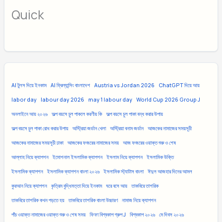
Quick
AI টুলস দিয়ে ইনকাম
AI ফ্রিল্যান্সিং বাংলাদেশ
Austria vs Jordan 2026
ChatGPT দিয়ে আয়
labor day
labour day 2026
may 1 labour day
World Cup 2026 Group J
অনলাইনে আয় ২০২৬
অল্প বয়সে চুল পাকলে করণীয় কি
অল্প বয়সে চুল পাকা বন্ধ করার উপায়
অল্প বয়সে চুল পাকা রোধ করার উপায়
অস্ট্রিয়া জর্ডান খেলা
অস্ট্রিয়া বনাম জর্ডান
আজকের নামাজের সময়সূচী
আজকের নামাজের সময়সূচী ঢাকা
আজকের ফজরের নামাজের সময়
আজ ফজরের ওয়াক্ত শুরু ও শেষ
আল্লাহ নিয়ে ক্যাপশন
ইমোশনাল ইসলামিক ক্যাপশন
ইসলাম নিয়ে ক্যাপশন
ইসলামিক উক্তি
ইসলামিক ক্যাপশন
ইসলামিক ক্যাপশন বাংলা ২০২৬
ইসলামিক স্ট্যাটাস বাংলা
ঈদুল আজহার দিনের আমল
কুরআন নিয়ে ক্যাপশন
কৃত্রিম বুদ্ধিমত্তা দিয়ে ইনকাম
ঘরে বসে আয়
তাকবিরে তাশরিক
তাকবিরে তাশরিক কখন পড়তে হয়
তাকবিরে তাশরিক বাংলা উচ্চারণ
নামাজ নিয়ে ক্যাপশন
পাঁচ ওয়াক্ত নামাজের ওয়াক্ত শুরু ও শেষ সময়
ফিফা বিশ্বকাপ গ্রুপ J
বিশ্বকাপ ২০২৬
মে দিবস ২০২৬