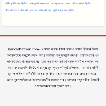
মেসির জন্মদিন নিয়ে স্ট্যাটাস
মেসির জন্মদিনের ক্যাপশন
মেসির জন্মদিনের শুভেচ্ছা
মেসির জন্মদিনের স্ট্যাটাস
সীতা নবমী তারিখ
সীতা নবমী পূজার সময়
সীতা নবমী মন্ত্র
স্বার্থপর মানুষ নিয়ে স্ট্যাটাস
BanglaKathan.com–এ আমরা সংবাদ, শিক্ষা, ব্লগ ও চলমান বিভিন্ন বিষয়ে
তথ্যভিত্তিক কনটেন্ট প্রকাশ করি। আমাদের কিছু কনটেন্ট গবেষণা, পাবলিক সোর্স এবং
AI-সহায়তায় প্রস্তুত করা হয়; তবে প্রকাশের আগে যথাসম্ভব যাচাই ও সম্পাদনা করা
হয়। ব্যবহৃত ছবি, ভিডিও বা তথ্যের মূল স্বত্ব সংশ্লিষ্ট মালিকের। কোনো কনটেন্টে
ভুল, আপত্তি বা কপিরাইট-সংক্রান্ত বিষয় থাকলে আমাদের সাথে যোগাযোগ করুন—
আমরা দ্রুত পর্যালোচনা করে প্রয়োজনীয় ব্যবস্থা নেব। আমাদের লক্ষ্য সঠিক, উপকারী
ও পাঠকবান্ধব তথ্য প্রকাশ করা।