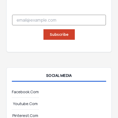
E
E
m
m
a
a
i
i
Subscribe
l
l
E
*
m
a
i
l
*
SOCIAL MEDIA
Facebook.Com
Youtube.Com
Pinterest.Com