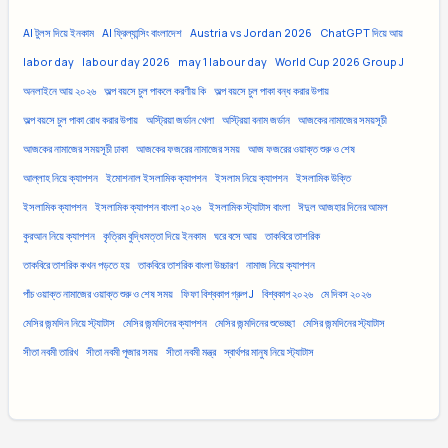
AI টুলস দিয়ে ইনকাম
AI ফ্রিল্যান্সিং বাংলাদেশ
Austria vs Jordan 2026
ChatGPT দিয়ে আয়
labor day
labour day 2026
may 1 labour day
World Cup 2026 Group J
অনলাইনে আয় ২০২৬
অল্প বয়সে চুল পাকলে করণীয় কি
অল্প বয়সে চুল পাকা বন্ধ করার উপায়
অল্প বয়সে চুল পাকা রোধ করার উপায়
অস্ট্রিয়া জর্ডান খেলা
অস্ট্রিয়া বনাম জর্ডান
আজকের নামাজের সময়সূচী
আজকের নামাজের সময়সূচী ঢাকা
আজকের ফজরের নামাজের সময়
আজ ফজরের ওয়াক্ত শুরু ও শেষ
আল্লাহ নিয়ে ক্যাপশন
ইমোশনাল ইসলামিক ক্যাপশন
ইসলাম নিয়ে ক্যাপশন
ইসলামিক উক্তি
ইসলামিক ক্যাপশন
ইসলামিক ক্যাপশন বাংলা ২০২৬
ইসলামিক স্ট্যাটাস বাংলা
ঈদুল আজহার দিনের আমল
কুরআন নিয়ে ক্যাপশন
কৃত্রিম বুদ্ধিমত্তা দিয়ে ইনকাম
ঘরে বসে আয়
তাকবিরে তাশরিক
তাকবিরে তাশরিক কখন পড়তে হয়
তাকবিরে তাশরিক বাংলা উচ্চারণ
নামাজ নিয়ে ক্যাপশন
পাঁচ ওয়াক্ত নামাজের ওয়াক্ত শুরু ও শেষ সময়
ফিফা বিশ্বকাপ গ্রুপ J
বিশ্বকাপ ২০২৬
মে দিবস ২০২৬
মেসির জন্মদিন নিয়ে স্ট্যাটাস
মেসির জন্মদিনের ক্যাপশন
মেসির জন্মদিনের শুভেচ্ছা
মেসির জন্মদিনের স্ট্যাটাস
সীতা নবমী তারিখ
সীতা নবমী পূজার সময়
সীতা নবমী মন্ত্র
স্বার্থপর মানুষ নিয়ে স্ট্যাটাস