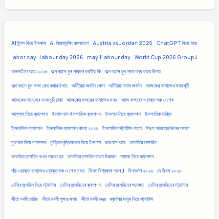
AI টুলস দিয়ে ইনকাম
AI ফ্রিল্যান্সিং বাংলাদেশ
Austria vs Jordan 2026
ChatGPT দিয়ে আয়
labor day
labour day 2026
may 1 labour day
World Cup 2026 Group J
অনলাইনে আয় ২০২৬
অল্প বয়সে চুল পাকলে করণীয় কি
অল্প বয়সে চুল পাকা বন্ধ করার উপায়
অল্প বয়সে চুল পাকা রোধ করার উপায়
অস্ট্রিয়া জর্ডান খেলা
অস্ট্রিয়া বনাম জর্ডান
আজকের নামাজের সময়সূচী
আজকের নামাজের সময়সূচী ঢাকা
আজকের ফজরের নামাজের সময়
আজ ফজরের ওয়াক্ত শুরু ও শেষ
আল্লাহ নিয়ে ক্যাপশন
ইমোশনাল ইসলামিক ক্যাপশন
ইসলাম নিয়ে ক্যাপশন
ইসলামিক উক্তি
ইসলামিক ক্যাপশন
ইসলামিক ক্যাপশন বাংলা ২০২৬
ইসলামিক স্ট্যাটাস বাংলা
ঈদুল আজহার দিনের আমল
কুরআন নিয়ে ক্যাপশন
কৃত্রিম বুদ্ধিমত্তা দিয়ে ইনকাম
ঘরে বসে আয়
তাকবিরে তাশরিক
তাকবিরে তাশরিক কখন পড়তে হয়
তাকবিরে তাশরিক বাংলা উচ্চারণ
নামাজ নিয়ে ক্যাপশন
পাঁচ ওয়াক্ত নামাজের ওয়াক্ত শুরু ও শেষ সময়
ফিফা বিশ্বকাপ গ্রুপ J
বিশ্বকাপ ২০২৬
মে দিবস ২০২৬
মেসির জন্মদিন নিয়ে স্ট্যাটাস
মেসির জন্মদিনের ক্যাপশন
মেসির জন্মদিনের শুভেচ্ছা
মেসির জন্মদিনের স্ট্যাটাস
সীতা নবমী তারিখ
সীতা নবমী পূজার সময়
সীতা নবমী মন্ত্র
স্বার্থপর মানুষ নিয়ে স্ট্যাটাস