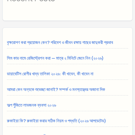
বৃক্ষরোপণ করা প্রয়োজন কেন? পরিবেশ ও জীবন রক্ষায় গাছের জাদুকরী প্রভাব
সিম কার নামে রেজিস্ট্রেশন করা — মাত্র ২ মিনিটে জেনে নিন (২০২৬)
ডায়াবেটিস রোগীর খাদ্য তালিকা ২০২৬: কী খাবেন, কী খাবেন না
আমরা কেন অন্যকে শুভেচ্ছা জানাই? সম্পর্ক ও মনস্তত্ত্বের অজানা দিক
অল্প পুঁজিতে লাভজনক ব্যবসা ২০২৬
রুকাইয়া কি? রুকাইয়া করার সঠিক নিয়ম ও পদ্ধতি (২০২৬ আপডেটেড)