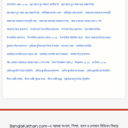
অনলাইনে আয় ২০২৬
অল্প বয়সে চুল পাকলে করণীয় কি
অল্প বয়সে চুল পাকা বন্ধ করার উপায়
অল্প বয়সে চুল পাকা রোধ করার উপায়
অস্ট্রিয়া জর্ডান খেলা
অস্ট্রিয়া বনাম জর্ডান
আজকের নামাজের সময়সূচী
আজকের নামাজের সময়সূচী ঢাকা
আজকের ফজরের নামাজের সময়
আজ ফজরের ওয়াক্ত শুরু ও শেষ
আল্লাহ নিয়ে ক্যাপশন
ইমোশনাল ইসলামিক ক্যাপশন
ইসলাম নিয়ে ক্যাপশন
ইসলামিক উক্তি
ইসলামিক ক্যাপশন
ইসলামিক ক্যাপশন বাংলা ২০২৬
ইসলামিক স্ট্যাটাস বাংলা
ঈদুল আজহার দিনের আমল
কুরআন নিয়ে ক্যাপশন
কৃত্রিম বুদ্ধিমত্তা দিয়ে ইনকাম
ঘরে বসে আয়
তাকবিরে তাশরিক
তাকবিরে তাশরিক কখন পড়তে হয়
তাকবিরে তাশরিক বাংলা উচ্চারণ
নামাজ নিয়ে ক্যাপশন
পাঁচ ওয়াক্ত নামাজের ওয়াক্ত শুরু ও শেষ সময়
ফিফা বিশ্বকাপ গ্রুপ J
বিশ্বকাপ ২০২৬
মে দিবস ২০২৬
মেসির জন্মদিন নিয়ে স্ট্যাটাস
মেসির জন্মদিনের ক্যাপশন
মেসির জন্মদিনের শুভেচ্ছা
মেসির জন্মদিনের স্ট্যাটাস
সীতা নবমী তারিখ
সীতা নবমী পূজার সময়
সীতা নবমী মন্ত্র
স্বার্থপর মানুষ নিয়ে স্ট্যাটাস
BanglaKathan.com–এ আমরা সংবাদ, শিক্ষা, ব্লগ ও চলমান বিভিন্ন বিষয়ে