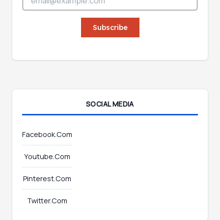
m
a
a
i
i
Subscribe
l
l
*
*
*
SOCIAL MEDIA
Facebook.Com
Youtube.Com
Pinterest.Com
Twitter.Com