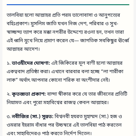
তালবিয়া হলো আল্লাহর প্রতি পরম ভালোবাসা ও আনুগত্যের
বহিঃপ্রকাশ। মুসলিম জাতি যখন নিজ দেশ, পরিবার ও সুখ-
স্বাচ্ছন্দ্য ত্যাগ করে মক্কা নগরীর উদ্দেশ্যে রওনা হন, তখন তারা
এই ধ্বনি মুখে নিয়ে প্রমাণ করেন যে— জাগতিক সবকিছুর ঊর্ধ্বে
আল্লাহর আদেশ।
১.
তাওহীদের ঘোষণা:
এই জিকিরের মূল বাণী হলো আল্লাহর
একত্ববাদ প্রতিষ্ঠা করা। এখানে বারবার বলা হচ্ছে “লা শারীকা
লাক” অর্থাৎ আপনার কোনো শরিক বা অংশীদার নেই।
২.
কৃতজ্ঞতা প্রকাশ:
বান্দা স্বীকার করে যে তার জীবনের প্রতিটি
নিয়ামত এবং পুরো মহাবিশ্বের রাজত্ব কেবল আল্লাহর।
৩.
নবীজির (সা.) সুন্নত:
বিশ্বনবী হযরত মুহাম্মদ (সা.) হজ ও
ওমরার ইহরাম বাঁধার পর উচ্চস্বরে এই তালবিয়া পাঠ করতেন
এবং সাহাবিদেরও পাঠ করতে নির্দেশ দিতেন।