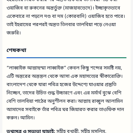
ওয়াজিব বা রুকনের অন্তর্ভুক্ত (মাজহাবভেদে)। ইচ্ছাকৃতভাবে
একেবারে না পড়লে দণ্ড বা দম (কোরবানি) ওয়াজিব হতে পারে।
তাই ইহরামের পরপরই অন্তত তিনবার তালবিয়া পড়ে নেওয়া
জরুরি।
শেষকথা
“লাব্বাইক আল্লাহুম্মা লাব্বাইক” কেবল কিছু শব্দের সমষ্টি নয়,
এটি অন্তরের অন্তস্তল থেকে আসা এক মহাসত্যের স্বীকারোক্তি।
বাংলাদেশ থেকে যারা পবিত্র হজের উদ্দেশ্যে যাওয়ার প্রস্তুতি
নিচ্ছেন, তাদের উচিত শুদ্ধ উচ্চারণে এবং এর মর্মার্থ বুঝে বেশি
বেশি তালবিয়া পাঠের অনুশীলন করা। আল্লাহ রাব্বুল আলামিন
আমাদের সবাইকে তাঁর পবিত্র ঘর জিয়ারত করার তাওফিক দান
করুন। আমিন।
তথ্যসূত্র ও সত্যতা যাচাই:
সহীহ বুখারী, সহীহ মুসলিম,