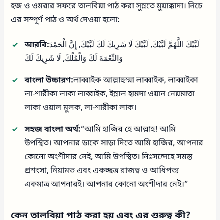
হজ ও ওমরার সফরে তালবিয়া পাঠ করা সুন্নতে মুয়াক্কাদা। নিচে
এর সম্পূর্ণ পাঠ ও অর্থ দেওয়া হলো:
আরবি:
لَبَّيْكَ اللَّهُمَّ لَبَّيْكَ, لَبَّيْكَ لَا شَرِيكَ لَكَ لَبَّيْكَ, إِنَّ الْحَمْدَ
وَالنِّعْمَةَ لَكَ وَالْمُلْكَ, لَا شَرِيكَ لَكَ
বাংলা উচ্চারণ:
লাব্বাইক আল্লাহুম্মা লাব্বাইক, লাব্বাইকা
লা-শারীকা লাকা লাব্বাইক, ইন্নাল হামদা ওয়ান নেয়মাতা
লাকা ওয়াল মুলক, লা-শারীকা লাক।
সহজ বাংলা অর্থ:
“আমি হাজির হে আল্লাহ! আমি
উপস্থিত। আপনার ডাকে সাড়া দিতে আমি হাজির, আপনার
কোনো অংশীদার নেই, আমি উপস্থিত। নিঃসন্দেহে সমস্ত
প্রশংসা, নিয়ামত এবং একচ্ছত্র রাজত্ব ও আধিপত্য
একমাত্র আপনারই। আপনার কোনো অংশীদার নেই।”
কেন তালবিয়া পাঠ করা হয় এবং এর গুরুত্ব কী?