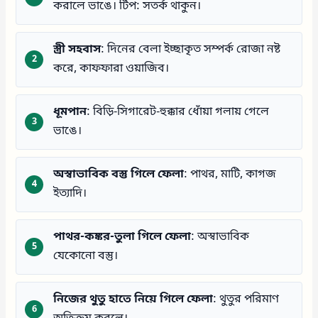
করালে ভাঙে। টিপ: সতর্ক থাকুন।
স্ত্রী সহবাস
: দিনের বেলা ইচ্ছাকৃত সম্পর্ক রোজা নষ্ট
করে, কাফফারা ওয়াজিব।
ধূমপান
: বিড়ি-সিগারেট-হুক্কার ধোঁয়া গলায় গেলে
ভাঙে।
অস্বাভাবিক বস্তু গিলে ফেলা
: পাথর, মাটি, কাগজ
ইত্যাদি।
পাথর-কঙ্কর-তুলা গিলে ফেলা
: অস্বাভাবিক
যেকোনো বস্তু।
নিজের থুতু হাতে নিয়ে গিলে ফেলা
: থুতুর পরিমাণ