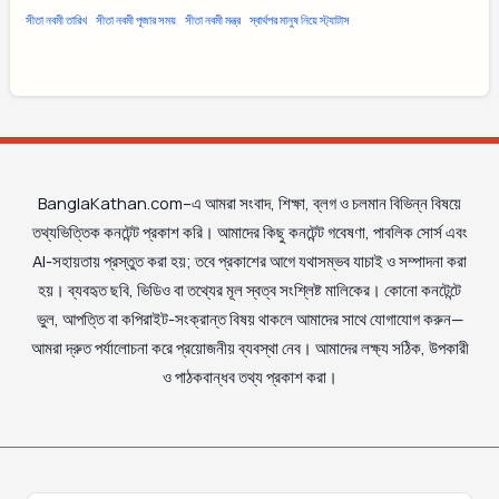
সীতা নবমী তারিখ
সীতা নবমী পূজার সময়
সীতা নবমী মন্ত্র
স্বার্থপর মানুষ নিয়ে স্ট্যাটাস
BanglaKathan.com–এ আমরা সংবাদ, শিক্ষা, ব্লগ ও চলমান বিভিন্ন বিষয়ে
তথ্যভিত্তিক কনটেন্ট প্রকাশ করি। আমাদের কিছু কনটেন্ট গবেষণা, পাবলিক সোর্স এবং
AI-সহায়তায় প্রস্তুত করা হয়; তবে প্রকাশের আগে যথাসম্ভব যাচাই ও সম্পাদনা করা
হয়। ব্যবহৃত ছবি, ভিডিও বা তথ্যের মূল স্বত্ব সংশ্লিষ্ট মালিকের। কোনো কনটেন্টে
ভুল, আপত্তি বা কপিরাইট-সংক্রান্ত বিষয় থাকলে আমাদের সাথে যোগাযোগ করুন—
আমরা দ্রুত পর্যালোচনা করে প্রয়োজনীয় ব্যবস্থা নেব। আমাদের লক্ষ্য সঠিক, উপকারী
ও পাঠকবান্ধব তথ্য প্রকাশ করা।