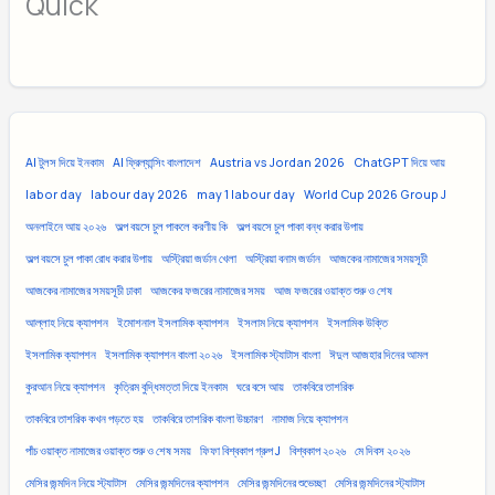
Quick
AI টুলস দিয়ে ইনকাম
AI ফ্রিল্যান্সিং বাংলাদেশ
Austria vs Jordan 2026
ChatGPT দিয়ে আয়
labor day
labour day 2026
may 1 labour day
World Cup 2026 Group J
অনলাইনে আয় ২০২৬
অল্প বয়সে চুল পাকলে করণীয় কি
অল্প বয়সে চুল পাকা বন্ধ করার উপায়
অল্প বয়সে চুল পাকা রোধ করার উপায়
অস্ট্রিয়া জর্ডান খেলা
অস্ট্রিয়া বনাম জর্ডান
আজকের নামাজের সময়সূচী
আজকের নামাজের সময়সূচী ঢাকা
আজকের ফজরের নামাজের সময়
আজ ফজরের ওয়াক্ত শুরু ও শেষ
আল্লাহ নিয়ে ক্যাপশন
ইমোশনাল ইসলামিক ক্যাপশন
ইসলাম নিয়ে ক্যাপশন
ইসলামিক উক্তি
ইসলামিক ক্যাপশন
ইসলামিক ক্যাপশন বাংলা ২০২৬
ইসলামিক স্ট্যাটাস বাংলা
ঈদুল আজহার দিনের আমল
কুরআন নিয়ে ক্যাপশন
কৃত্রিম বুদ্ধিমত্তা দিয়ে ইনকাম
ঘরে বসে আয়
তাকবিরে তাশরিক
তাকবিরে তাশরিক কখন পড়তে হয়
তাকবিরে তাশরিক বাংলা উচ্চারণ
নামাজ নিয়ে ক্যাপশন
পাঁচ ওয়াক্ত নামাজের ওয়াক্ত শুরু ও শেষ সময়
ফিফা বিশ্বকাপ গ্রুপ J
বিশ্বকাপ ২০২৬
মে দিবস ২০২৬
মেসির জন্মদিন নিয়ে স্ট্যাটাস
মেসির জন্মদিনের ক্যাপশন
মেসির জন্মদিনের শুভেচ্ছা
মেসির জন্মদিনের স্ট্যাটাস