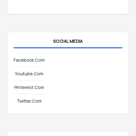
*
m
a
i
l
E
m
SOCIAL MEDIA
a
i
l
Facebook.Com
Youtube.Com
Pinterest.Com
Twitter.Com