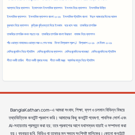
আল্লাহ নিয়ে ক্যাপশন
ইমোশনাল ইসলামিক ক্যাপশন
ইসলাম নিয়ে ক্যাপশন
ইসলামিক উক্তি
ইসলামিক ক্যাপশন
ইসলামিক ক্যাপশন বাংলা ২০২৬
ইসলামিক স্ট্যাটাস বাংলা
ঈদুল আজহার দিনের আমল
কুরআন নিয়ে ক্যাপশন
কৃত্রিম বুদ্ধিমত্তা দিয়ে ইনকাম
ঘরে বসে আয়
তাকবিরে তাশরিক
তাকবিরে তাশরিক কখন পড়তে হয়
তাকবিরে তাশরিক বাংলা উচ্চারণ
নামাজ নিয়ে ক্যাপশন
পাঁচ ওয়াক্ত নামাজের ওয়াক্ত শুরু ও শেষ সময়
ফিফা বিশ্বকাপ গ্রুপ J
বিশ্বকাপ ২০২৬
মে দিবস ২০২৬
মেসির জন্মদিন নিয়ে স্ট্যাটাস
মেসির জন্মদিনের ক্যাপশন
মেসির জন্মদিনের শুভেচ্ছা
মেসির জন্মদিনের স্ট্যাটাস
সীতা নবমী তারিখ
সীতা নবমী পূজার সময়
সীতা নবমী মন্ত্র
স্বার্থপর মানুষ নিয়ে স্ট্যাটাস
BanglaKathan.com–এ আমরা সংবাদ, শিক্ষা, ব্লগ ও চলমান বিভিন্ন বিষয়ে
তথ্যভিত্তিক কনটেন্ট প্রকাশ করি। আমাদের কিছু কনটেন্ট গবেষণা, পাবলিক সোর্স এবং
AI-সহায়তায় প্রস্তুত করা হয়; তবে প্রকাশের আগে যথাসম্ভব যাচাই ও সম্পাদনা করা
হয়। ব্যবহৃত ছবি, ভিডিও বা তথ্যের মূল স্বত্ব সংশ্লিষ্ট মালিকের। কোনো কনটেন্টে