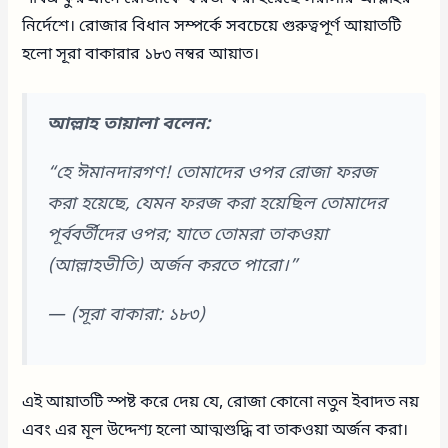
নির্দেশে। রোজার বিধান সম্পর্কে সবচেয়ে গুরুত্বপূর্ণ আয়াতটি
হলো সূরা বাকারার ১৮৩ নম্বর আয়াত।
আল্লাহ তায়ালা বলেন:
“হে ঈমানদারগণ! তোমাদের ওপর রোজা ফরজ
করা হয়েছে, যেমন ফরজ করা হয়েছিল তোমাদের
পূর্ববর্তীদের ওপর; যাতে তোমরা তাকওয়া
(আল্লাহভীতি) অর্জন করতে পারো।”
—
(সূরা বাকারা: ১৮৩)
এই আয়াতটি স্পষ্ট করে দেয় যে, রোজা কোনো নতুন ইবাদত নয়
এবং এর মূল উদ্দেশ্য হলো আত্মশুদ্ধি বা তাকওয়া অর্জন করা।