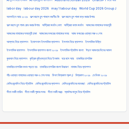
AI টুলস দিয়ে ইনকাম
AI ফ্রিল্যান্সিং বাংলাদেশ
Austria vs Jordan 2026
ChatGPT দিয়ে আয়
labor day
labour day 2026
may 1 labour day
World Cup 2026 Group J
অনলাইনে আয় ২০২৬
অল্প বয়সে চুল পাকলে করণীয় কি
অল্প বয়সে চুল পাকা বন্ধ করার উপায়
অল্প বয়সে চুল পাকা রোধ করার উপায়
অস্ট্রিয়া জর্ডান খেলা
অস্ট্রিয়া বনাম জর্ডান
আজকের নামাজের সময়সূচী
আজকের নামাজের সময়সূচী ঢাকা
আজকের ফজরের নামাজের সময়
আজ ফজরের ওয়াক্ত শুরু ও শেষ
আল্লাহ নিয়ে ক্যাপশন
ইমোশনাল ইসলামিক ক্যাপশন
ইসলাম নিয়ে ক্যাপশন
ইসলামিক উক্তি
ইসলামিক ক্যাপশন
ইসলামিক ক্যাপশন বাংলা ২০২৬
ইসলামিক স্ট্যাটাস বাংলা
ঈদুল আজহার দিনের আমল
কুরআন নিয়ে ক্যাপশন
কৃত্রিম বুদ্ধিমত্তা দিয়ে ইনকাম
ঘরে বসে আয়
তাকবিরে তাশরিক
তাকবিরে তাশরিক কখন পড়তে হয়
তাকবিরে তাশরিক বাংলা উচ্চারণ
নামাজ নিয়ে ক্যাপশন
পাঁচ ওয়াক্ত নামাজের ওয়াক্ত শুরু ও শেষ সময়
ফিফা বিশ্বকাপ গ্রুপ J
বিশ্বকাপ ২০২৬
মে দিবস ২০২৬
মেসির জন্মদিন নিয়ে স্ট্যাটাস
মেসির জন্মদিনের ক্যাপশন
মেসির জন্মদিনের শুভেচ্ছা
মেসির জন্মদিনের স্ট্যাটাস
সীতা নবমী তারিখ
সীতা নবমী পূজার সময়
সীতা নবমী মন্ত্র
স্বার্থপর মানুষ নিয়ে স্ট্যাটাস