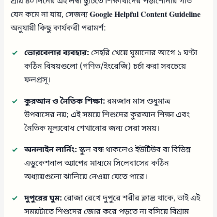
প্রায় ৪০ দিনের এই লম্বা ছুটিতে শিক্ষার্থীদের পড়াশোনার গতি
যেন কমে না যায়, সেজন্য
Google Helpful Content Guideline
অনুযায়ী কিছু কার্যকরী পরামর্শ:
ভোরবেলার ব্যবহার:
সেহরি খেয়ে ঘুমানোর আগে ১ ঘণ্টা
কঠিন বিষয়গুলো (গণিত/ইংরেজি) চর্চা করা সবচেয়ে
ফলপ্রসূ।
কুরআন ও নৈতিক শিক্ষা:
রমজান মাস শুধুমাত্র
উপবাসের নয়; এই সময়ে শিশুদের কুরআন শিক্ষা এবং
নৈতিক মূল্যবোধ শেখানোর জন্য সেরা সময়।
অনলাইন লার্নিং:
স্কুল বন্ধ থাকলেও ইউটিউব বা বিভিন্ন
এডুকেশনাল অ্যাপের মাধ্যমে সিলেবাসের কঠিন
অধ্যায়গুলো ঝালিয়ে নেওয়া যেতে পারে।
দুপুরের ঘুম:
রোজা রেখে দুপুরে শরীর ক্লান্ত থাকে, তাই এই
সময়টাতে শিশুদের জোর করে পড়তে না বসিয়ে বিশ্রাম