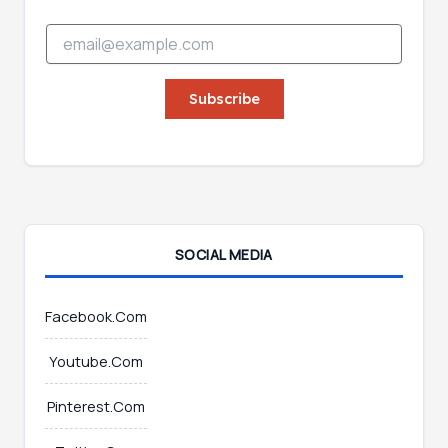
E
E
m
m
a
a
i
i
Subscribe
l
l
*
*
E
m
a
i
l
SOCIAL MEDIA
Facebook.Com
Youtube.Com
Pinterest.Com