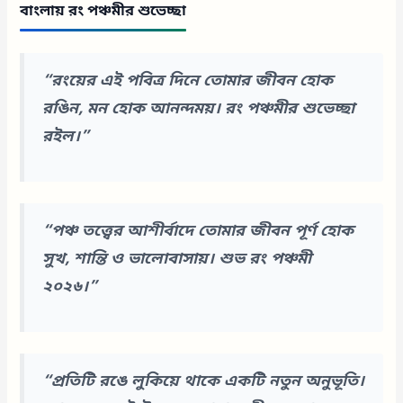
বাংলায় রং পঞ্চমীর শুভেচ্ছা
“রংয়ের এই পবিত্র দিনে তোমার জীবন হোক
রঙিন, মন হোক আনন্দময়। রং পঞ্চমীর শুভেচ্ছা
রইল।”
“পঞ্চ তত্ত্বের আশীর্বাদে তোমার জীবন পূর্ণ হোক
সুখ, শান্তি ও ভালোবাসায়। শুভ রং পঞ্চমী
২০২৬।”
“প্রতিটি রঙে লুকিয়ে থাকে একটি নতুন অনুভূতি।