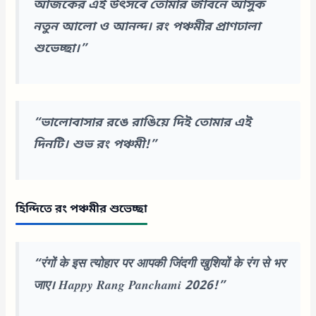
আজকের এই উৎসবে তোমার জীবনে আসুক
নতুন আলো ও আনন্দ। রং পঞ্চমীর প্রাণঢালা
শুভেচ্ছা।”
“ভালোবাসার রঙে রাঙিয়ে দিই তোমার এই
দিনটি। শুভ রং পঞ্চমী!”
হিন্দিতে রং পঞ্চমীর শুভেচ্ছা
“रंगों के इस त्योहार पर आपकी जिंदगी खुशियों के रंग से भर
जाए। Happy Rang Panchami 2026!”