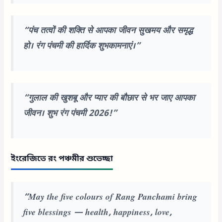
“पंच तत्वों की शक्ति से आपका जीवन सुखमय और समृद्ध
हो। रंग पंचमी की हार्दिक शुभकामनाएं।”
“गुलाल की खुशबू और प्यार की बौछार से भर जाए आपका
जीवन। शुभ रंग पंचमी 2026!”
ইংরেজিতে রং পঞ্চমীর শুভেচ্ছা
“May the five colours of Rang Panchami bring
five blessings — health, happiness, love,