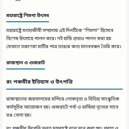
মহারাষ্ট্রে শিমগা উৎসব
মহারাষ্ট্রে মৎস্যজীবী সম্প্রদায় এই দিনটিকে “শিমগা” হিসেবে
বিশেষ উৎসাহে পালন করে। দই হান্ডি প্রথাও পালন করা হয়
যেখানে তরুণেরা মাটির পাত্র ভাঙার জন্য মানববন্ধন তৈরি করে।
রাজস্থান ও গুজরাট
রং পঞ্চমীর ইতিহাস ও উৎপত্তি
রাজস্থানের জয়সালমের মন্দিরে লোকনৃত্য ও বিভিন্ন সাংস্কৃতিক
কর্মসূচির আয়োজন হয়। গুজরাটে গর্বা ও ডান্ডিয়া নৃত্যের সাথে
রঙ খেলা হয়।
রং পঞ্চমীর উৎপত্তি মূলত মহারাষ্ট্রে বলে মনে করা হয়। পুরাণ ও