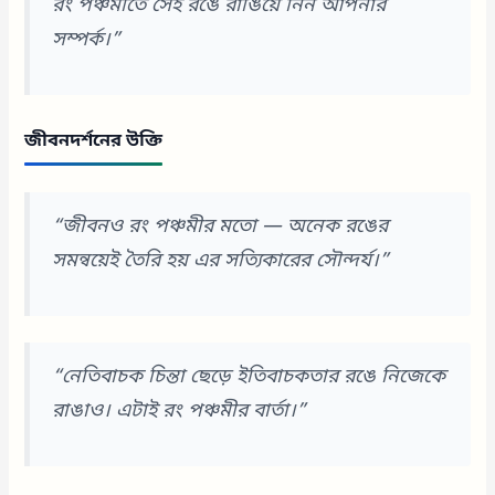
রং পঞ্চমীতে সেই রঙে রাঙিয়ে নিন আপনার
সম্পর্ক।”
জীবনদর্শনের উক্তি
“জীবনও রং পঞ্চমীর মতো — অনেক রঙের
সমন্বয়েই তৈরি হয় এর সত্যিকারের সৌন্দর্য।”
“নেতিবাচক চিন্তা ছেড়ে ইতিবাচকতার রঙে নিজেকে
রাঙাও। এটাই রং পঞ্চমীর বার্তা।”