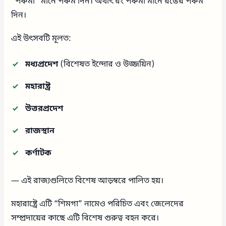
“পঞ্চমী” মানে পঞ্চম দিন। অর্থাৎ রং পঞ্চমী মানে রঙের পঞ্চম
দিন।
এই উৎসবটি মূলত:
মধ্যপ্রদেশ
(বিশেষত ইন্দোর ও উজ্জয়িন)
মহারাষ্ট্র
উত্তরপ্রদেশ
রাজস্থান
কর্ণাটক
— এই রাজ্যগুলিতে বিশেষ আড়ম্বরে পালিত হয়।
মহারাষ্ট্রে এটি “শিমগা” নামেও পরিচিত এবং জেলেদের
সম্প্রদায়ের কাছে এটি বিশেষ গুরুত্ব বহন করে।