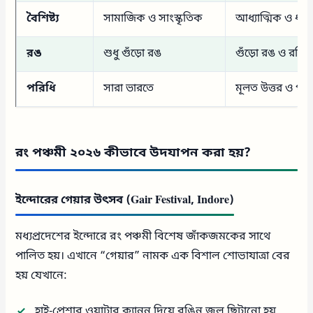
বৈশিষ্ট্য
সামাজিক ও সাংস্কৃতিক
আধ্যাত্মিক ও ধর্মী
রঙ
শুধু গুঁড়ো রঙ
গুঁড়ো রঙ ও রঙি
পরিধি
সারা ভারতে
মূলত উত্তর ও পশ্
রং পঞ্চমী ২০২৬ কীভাবে উদযাপন করা হয়?
ইন্দোরের গেয়ার উৎসব (Gair Festival, Indore)
মধ্যপ্রদেশের ইন্দোরে রং পঞ্চমী বিশেষ জাঁকজমকের সাথে
পালিত হয়। এখানে “গেয়ার” নামক এক বিশাল শোভাযাত্রা বের
হয় যেখানে:
হাই-প্রেশার ওয়াটার ক্যানন দিয়ে রঙিন জল ছিটানো হয়