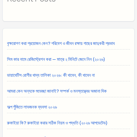
বৃক্ষরোপণ করা প্রয়োজন কেন? পরিবেশ ও জীবন রক্ষায় গাছের জাদুকরী প্রভাব
সিম কার নামে রেজিস্ট্রেশন করা — মাত্র ২ মিনিটে জেনে নিন (২০২৬)
ডায়াবেটিস রোগীর খাদ্য তালিকা ২০২৬: কী খাবেন, কী খাবেন না
আমরা কেন অন্যকে শুভেচ্ছা জানাই? সম্পর্ক ও মনস্তত্ত্বের অজানা দিক
অল্প পুঁজিতে লাভজনক ব্যবসা ২০২৬
রুকাইয়া কি? রুকাইয়া করার সঠিক নিয়ম ও পদ্ধতি (২০২৬ আপডেটেড)