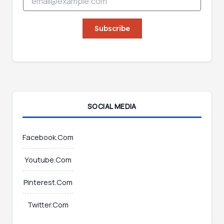
m
E
a
m
i
Subscribe
a
l
i
*
l
SOCIAL MEDIA
Facebook.Com
Youtube.Com
Pinterest.Com
Twitter.Com