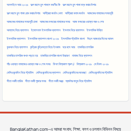
অনলাইনে আয় ২০২৬
অল্প বয়সে চুল পাকলে করণীয় কি
অল্প বয়সে চুল পাকা বন্ধ করার উপায়
অল্প বয়সে চুল পাকা রোধ করার উপায়
অস্ট্রিয়া জর্ডান খেলা
অস্ট্রিয়া বনাম জর্ডান
আজকের নামাজের সময়সূচী
আজকের নামাজের সময়সূচী ঢাকা
আজকের ফজরের নামাজের সময়
আজ ফজরের ওয়াক্ত শুরু ও শেষ
আল্লাহ নিয়ে ক্যাপশন
ইমোশনাল ইসলামিক ক্যাপশন
ইসলাম নিয়ে ক্যাপশন
ইসলামিক উক্তি
ইসলামিক ক্যাপশন
ইসলামিক ক্যাপশন বাংলা ২০২৬
ইসলামিক স্ট্যাটাস বাংলা
ঈদুল আজহার দিনের আমল
কুরআন নিয়ে ক্যাপশন
কৃত্রিম বুদ্ধিমত্তা দিয়ে ইনকাম
ঘরে বসে আয়
তাকবিরে তাশরিক
তাকবিরে তাশরিক কখন পড়তে হয়
তাকবিরে তাশরিক বাংলা উচ্চারণ
নামাজ নিয়ে ক্যাপশন
পাঁচ ওয়াক্ত নামাজের ওয়াক্ত শুরু ও শেষ সময়
ফিফা বিশ্বকাপ গ্রুপ J
বিশ্বকাপ ২০২৬
মে দিবস ২০২৬
মেসির জন্মদিন নিয়ে স্ট্যাটাস
মেসির জন্মদিনের ক্যাপশন
মেসির জন্মদিনের শুভেচ্ছা
মেসির জন্মদিনের স্ট্যাটাস
সীতা নবমী তারিখ
সীতা নবমী পূজার সময়
সীতা নবমী মন্ত্র
স্বার্থপর মানুষ নিয়ে স্ট্যাটাস
BanglaKathan.com–এ আমরা সংবাদ, শিক্ষা, ব্লগ ও চলমান বিভিন্ন বিষয়ে