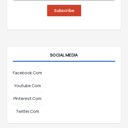
a
a
i
Subscribe
i
l
l
*
*
SOCIAL MEDIA
Facebook.Com
Youtube.Com
Pinterest.Com
Twitter.Com