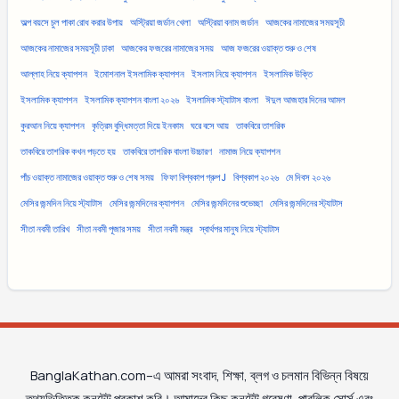
অল্প বয়সে চুল পাকা রোধ করার উপায়
অস্ট্রিয়া জর্ডান খেলা
অস্ট্রিয়া বনাম জর্ডান
আজকের নামাজের সময়সূচী
আজকের নামাজের সময়সূচী ঢাকা
আজকের ফজরের নামাজের সময়
আজ ফজরের ওয়াক্ত শুরু ও শেষ
আল্লাহ নিয়ে ক্যাপশন
ইমোশনাল ইসলামিক ক্যাপশন
ইসলাম নিয়ে ক্যাপশন
ইসলামিক উক্তি
ইসলামিক ক্যাপশন
ইসলামিক ক্যাপশন বাংলা ২০২৬
ইসলামিক স্ট্যাটাস বাংলা
ঈদুল আজহার দিনের আমল
কুরআন নিয়ে ক্যাপশন
কৃত্রিম বুদ্ধিমত্তা দিয়ে ইনকাম
ঘরে বসে আয়
তাকবিরে তাশরিক
তাকবিরে তাশরিক কখন পড়তে হয়
তাকবিরে তাশরিক বাংলা উচ্চারণ
নামাজ নিয়ে ক্যাপশন
পাঁচ ওয়াক্ত নামাজের ওয়াক্ত শুরু ও শেষ সময়
ফিফা বিশ্বকাপ গ্রুপ J
বিশ্বকাপ ২০২৬
মে দিবস ২০২৬
মেসির জন্মদিন নিয়ে স্ট্যাটাস
মেসির জন্মদিনের ক্যাপশন
মেসির জন্মদিনের শুভেচ্ছা
মেসির জন্মদিনের স্ট্যাটাস
সীতা নবমী তারিখ
সীতা নবমী পূজার সময়
সীতা নবমী মন্ত্র
স্বার্থপর মানুষ নিয়ে স্ট্যাটাস
BanglaKathan.com–এ আমরা সংবাদ, শিক্ষা, ব্লগ ও চলমান বিভিন্ন বিষয়ে
তথ্যভিত্তিক কনটেন্ট প্রকাশ করি। আমাদের কিছু কনটেন্ট গবেষণা, পাবলিক সোর্স এবং