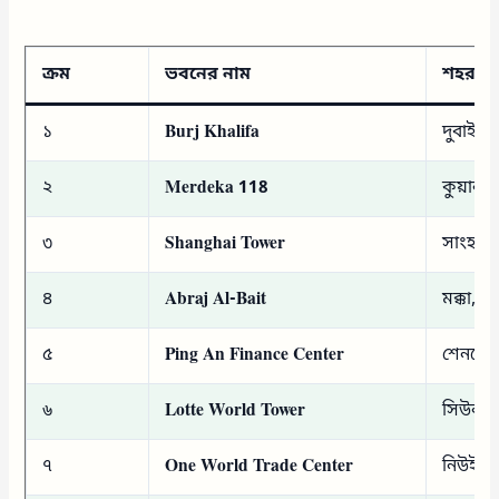
ক্রম
ভবনের নাম
শহর ও
১
Burj Khalifa
দুবাই, 
২
Merdeka 118
কুয়ালাল
৩
Shanghai Tower
সাংহাই,
৪
Abraj Al-Bait
মক্কা, 
৫
Ping An Finance Center
শেনজেন
৬
Lotte World Tower
সিউল, দ
৭
One World Trade Center
নিউইয়র্ক,