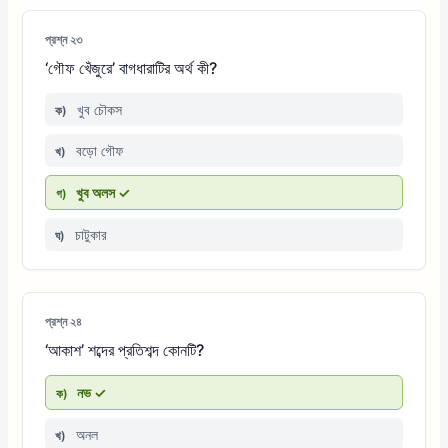
প্রশ্ন ২৩
‘গৌফ খেঁজুরে’ বাগধারাটির অর্থ কী?
খুব চৌকস
ক)
বড়ো গৌফ
খ)
খুব অলস ✓
গ)
চাটুকার
ঘ)
প্রশ্ন ২৪
‘আকাশ’ শব্দের প্রতিশব্দ কোনটি?
নভ ✓
ক)
অনল
খ)