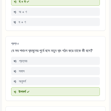
হ + ম ✓
খ)
অ + ণ
গ)
য + ণ
ঘ)
প্রশ্ন ৫
যে সব শদাংশ শব্দমূলের পূর্বে বসে নতুন শব্দ গঠন করে তাকে কী বলে?
প্রত্যয়
ক)
সমাস
খ)
অনুসর্গ
গ)
উপসর্গ ✓
ঘ)