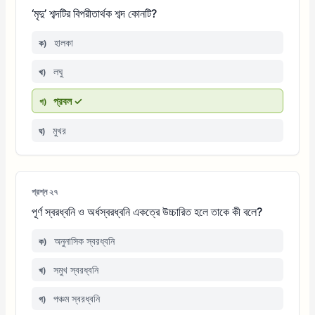
‘মৃদু’ শব্দটির বিপরীতার্থক শব্দ কোনটি?
হালকা
ক)
লঘু
খ)
প্রবল ✓
গ)
মুখর
ঘ)
প্রশ্ন ২৭
পূর্ণ স্বরধ্বনি ও অর্ধস্বরধ্বনি একত্রে উচ্চারিত হলে তাকে কী বলে?
অনুনাসিক স্বরধ্বনি
ক)
সমুখ স্বরধ্বনি
খ)
পঞ্চম স্বরধ্বনি
গ)