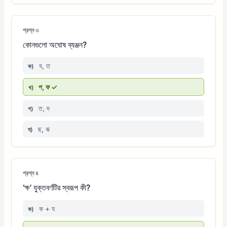
প্রশ্ন ৩
কোনগুলো অঘোষ ব্যঞ্জন?
ব, ত
ক)
প, ফ ✓
খ)
ত, দ
গ)
ছ, ঝ
ঘ)
প্রশ্ন ৪
‘ক্ষ’ যুক্তবর্ণটির স্বরূপ কী?
ক + য
ক)