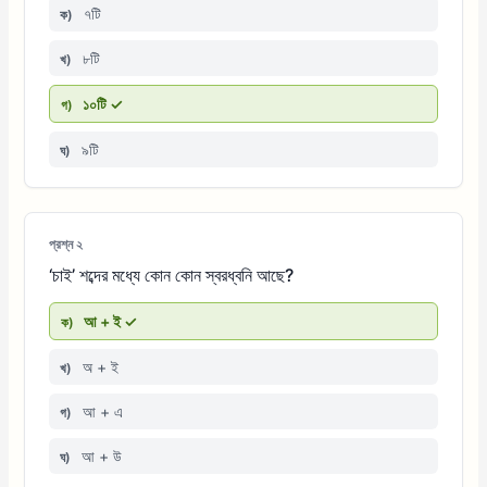
৭টি
ক)
৮টি
খ)
১০টি ✓
গ)
৯টি
ঘ)
প্রশ্ন ২
‘চাই’ শব্দের মধ্যে কোন কোন স্বরধ্বনি আছে?
আ + ই ✓
ক)
অ + ই
খ)
আ + এ
গ)
আ + উ
ঘ)