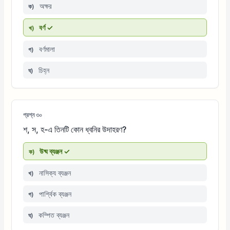
অক্ষর
ক)
বর্ণ ✓
খ)
বর্ণমালা
গ)
চিহ্ন
ঘ)
প্রশ্ন ৩০
শ, স, হ-এ তিনটি কোন ধ্বনির উদাহরণ?
উষ্ম ব্যঞ্জন ✓
ক)
নাসিক্য ব্যঞ্জন
খ)
পার্শ্বিক ব্যঞ্জন
গ)
কম্পিত ব্যঞ্জন
ঘ)