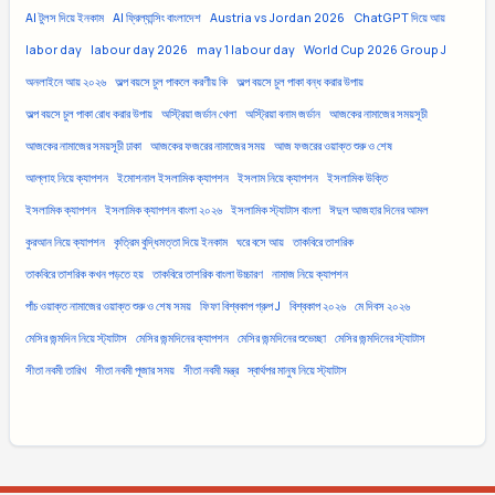
AI টুলস দিয়ে ইনকাম
AI ফ্রিল্যান্সিং বাংলাদেশ
Austria vs Jordan 2026
ChatGPT দিয়ে আয়
labor day
labour day 2026
may 1 labour day
World Cup 2026 Group J
অনলাইনে আয় ২০২৬
অল্প বয়সে চুল পাকলে করণীয় কি
অল্প বয়সে চুল পাকা বন্ধ করার উপায়
অল্প বয়সে চুল পাকা রোধ করার উপায়
অস্ট্রিয়া জর্ডান খেলা
অস্ট্রিয়া বনাম জর্ডান
আজকের নামাজের সময়সূচী
আজকের নামাজের সময়সূচী ঢাকা
আজকের ফজরের নামাজের সময়
আজ ফজরের ওয়াক্ত শুরু ও শেষ
আল্লাহ নিয়ে ক্যাপশন
ইমোশনাল ইসলামিক ক্যাপশন
ইসলাম নিয়ে ক্যাপশন
ইসলামিক উক্তি
ইসলামিক ক্যাপশন
ইসলামিক ক্যাপশন বাংলা ২০২৬
ইসলামিক স্ট্যাটাস বাংলা
ঈদুল আজহার দিনের আমল
কুরআন নিয়ে ক্যাপশন
কৃত্রিম বুদ্ধিমত্তা দিয়ে ইনকাম
ঘরে বসে আয়
তাকবিরে তাশরিক
তাকবিরে তাশরিক কখন পড়তে হয়
তাকবিরে তাশরিক বাংলা উচ্চারণ
নামাজ নিয়ে ক্যাপশন
পাঁচ ওয়াক্ত নামাজের ওয়াক্ত শুরু ও শেষ সময়
ফিফা বিশ্বকাপ গ্রুপ J
বিশ্বকাপ ২০২৬
মে দিবস ২০২৬
মেসির জন্মদিন নিয়ে স্ট্যাটাস
মেসির জন্মদিনের ক্যাপশন
মেসির জন্মদিনের শুভেচ্ছা
মেসির জন্মদিনের স্ট্যাটাস
সীতা নবমী তারিখ
সীতা নবমী পূজার সময়
সীতা নবমী মন্ত্র
স্বার্থপর মানুষ নিয়ে স্ট্যাটাস