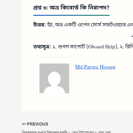
প্রশ্ন ৩: অভ্র কিবোর্ড কি নিরাপদ?
উত্তর:
হ্যাঁ, অভ্র একটি ওপেন সোর্স সফটওয়্যার এ
তথ্যসূত্র:
১. গুগল সাপোর্ট (Gboard Help), ২. রিদ্
Md Parvez Hossen
PREVIOUS
গ্রিনল্যান্ড দখলে ট্রাম্পের হুমকি। কেন ইউরোপের ৬ দেশ একাট্টা?