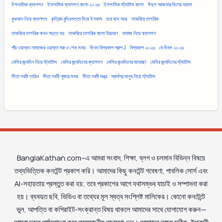
ইসলামিক ক্যাপশন
ইসলামিক ক্যাপশন বাংলা ২০২৬
ইসলামিক স্ট্যাটাস বাংলা
ঈদুল আজহার দিনের আমল
কুরআন নিয়ে ক্যাপশন
কৃত্রিম বুদ্ধিমত্তা দিয়ে ইনকাম
ঘরে বসে আয়
তাকবিরে তাশরিক
তাকবিরে তাশরিক কখন পড়তে হয়
তাকবিরে তাশরিক বাংলা উচ্চারণ
নামাজ নিয়ে ক্যাপশন
পাঁচ ওয়াক্ত নামাজের ওয়াক্ত শুরু ও শেষ সময়
ফিফা বিশ্বকাপ গ্রুপ J
বিশ্বকাপ ২০২৬
মে দিবস ২০২৬
মেসির জন্মদিন নিয়ে স্ট্যাটাস
মেসির জন্মদিনের ক্যাপশন
মেসির জন্মদিনের শুভেচ্ছা
মেসির জন্মদিনের স্ট্যাটাস
সীতা নবমী তারিখ
সীতা নবমী পূজার সময়
সীতা নবমী মন্ত্র
স্বার্থপর মানুষ নিয়ে স্ট্যাটাস
BanglaKathan.com–এ আমরা সংবাদ, শিক্ষা, ব্লগ ও চলমান বিভিন্ন বিষয়ে
তথ্যভিত্তিক কনটেন্ট প্রকাশ করি। আমাদের কিছু কনটেন্ট গবেষণা, পাবলিক সোর্স এবং
AI-সহায়তায় প্রস্তুত করা হয়; তবে প্রকাশের আগে যথাসম্ভব যাচাই ও সম্পাদনা করা
হয়। ব্যবহৃত ছবি, ভিডিও বা তথ্যের মূল স্বত্ব সংশ্লিষ্ট মালিকের। কোনো কনটেন্টে
ভুল, আপত্তি বা কপিরাইট-সংক্রান্ত বিষয় থাকলে আমাদের সাথে যোগাযোগ করুন—