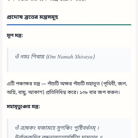
প্রদোষ ব্রতের মন্ত্রসমূহ
মূল মন্ত্র:
ওঁ নমঃ শিবায় (Om Namah Shivaya)
এটি পঞ্চাক্ষর মন্ত্র — পাঁচটি অক্ষর পাঁচটি মহাভূত (পৃথিবী, জল,
অগ্নি, বায়ু, আকাশ) প্রতিনিধিত্ব করে। ১০৮ বার জপ করুন।
মহামৃত্যুঞ্জয় মন্ত্র:
ওঁ ত্র্যম্বকং যজামহে সুগন্ধিং পুষ্টিবর্ধনম্ ।
উর্বারুকমিব বন্ধনান্মৃত্যোর্মুক্ষীয় মামৃতাৎ ॥