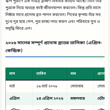
স্কন্দ পুরাণে এক দরিদ্র ব্রাহ্মণ বিধবার কাহিনী আছে। তিনি তাঁর
পুত্রকে নিয়ে অত্যন্ত কষ্টে জীবনযাপন করতেন। কিন্তু প্রতি মাসে
নিষ্ঠার সাথে প্রদোষ ব্রত পালন করতেন। শিবের কৃপায় তাঁর সব
দুঃখ দূর হয়ে গেল, পুত্র রাজ্য লাভ করল এবং পরিবারে সুখ ও
সমৃদ্ধি ফিরে এল।
২০২৬ সালের সম্পূর্ণ প্রদোষ ব্রতের তালিকা (এপ্রিল-
কেন্দ্রিক)
মাস
তারিখ
বার
প্রদোষ
মার্চ
১৬ মার্চ ২০২৬
সোমবার
সোম প্
এপ্রিল
১৪ এপ্রিল ২০২৬
মঙ্গলবার
ভৌম প্