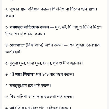
২. পূজার স্থান পরিষ্কার করুন। শিবলিঙ্গ বা শিবের ছবি স্থাপন
করুন।
৩.
পঞ্চামৃত অভিষেক করুন
— দুধ, দই, ঘি, মধু ও চিনির মিশ্রণ
দিয়ে শিবলিঙ্গ স্নান করান।
৪.
বেলপাতা
(বিল্ব পাতা) অর্পণ করুন — শিব পূজায় বেলপাতা
অপরিহার্য।
৫. ধুতুরা ফুল, সাদা ফুল, চন্দন, ধূপ ও দীপ জ্বালান।
৬. “
ওঁ নমঃ শিবায়
” মন্ত্র ১০৮ বার জপ করুন।
৭. মহামৃত্যুঞ্জয় মন্ত্র পাঠ করুন।
৮. শিব চালিশা বা প্রদোষ ব্রতকথা পাঠ করুন।
৯. আরতি করুন এবং প্রসাদ বিতরণ করুন।