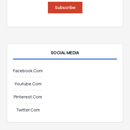
i
i
Subscribe
l
l
*
*
E
m
a
i
l
SOCIAL MEDIA
Facebook.Com
Youtube.Com
Pinterest.Com
Twitter.Com