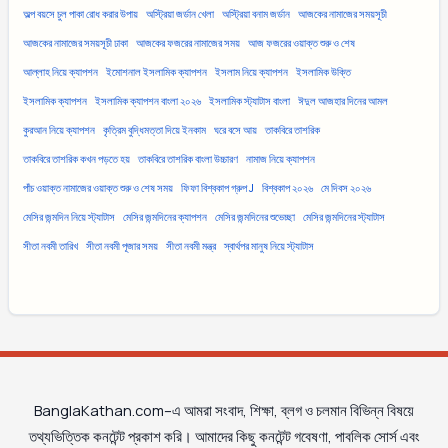
অল্প বয়সে চুল পাকা রোধ করার উপায়
অস্ট্রিয়া জর্ডান খেলা
অস্ট্রিয়া বনাম জর্ডান
আজকের নামাজের সময়সূচী
আজকের নামাজের সময়সূচী ঢাকা
আজকের ফজরের নামাজের সময়
আজ ফজরের ওয়াক্ত শুরু ও শেষ
আল্লাহ নিয়ে ক্যাপশন
ইমোশনাল ইসলামিক ক্যাপশন
ইসলাম নিয়ে ক্যাপশন
ইসলামিক উক্তি
ইসলামিক ক্যাপশন
ইসলামিক ক্যাপশন বাংলা ২০২৬
ইসলামিক স্ট্যাটাস বাংলা
ঈদুল আজহার দিনের আমল
কুরআন নিয়ে ক্যাপশন
কৃত্রিম বুদ্ধিমত্তা দিয়ে ইনকাম
ঘরে বসে আয়
তাকবিরে তাশরিক
তাকবিরে তাশরিক কখন পড়তে হয়
তাকবিরে তাশরিক বাংলা উচ্চারণ
নামাজ নিয়ে ক্যাপশন
পাঁচ ওয়াক্ত নামাজের ওয়াক্ত শুরু ও শেষ সময়
ফিফা বিশ্বকাপ গ্রুপ J
বিশ্বকাপ ২০২৬
মে দিবস ২০২৬
মেসির জন্মদিন নিয়ে স্ট্যাটাস
মেসির জন্মদিনের ক্যাপশন
মেসির জন্মদিনের শুভেচ্ছা
মেসির জন্মদিনের স্ট্যাটাস
সীতা নবমী তারিখ
সীতা নবমী পূজার সময়
সীতা নবমী মন্ত্র
স্বার্থপর মানুষ নিয়ে স্ট্যাটাস
BanglaKathan.com–এ আমরা সংবাদ, শিক্ষা, ব্লগ ও চলমান বিভিন্ন বিষয়ে
তথ্যভিত্তিক কনটেন্ট প্রকাশ করি। আমাদের কিছু কনটেন্ট গবেষণা, পাবলিক সোর্স এবং