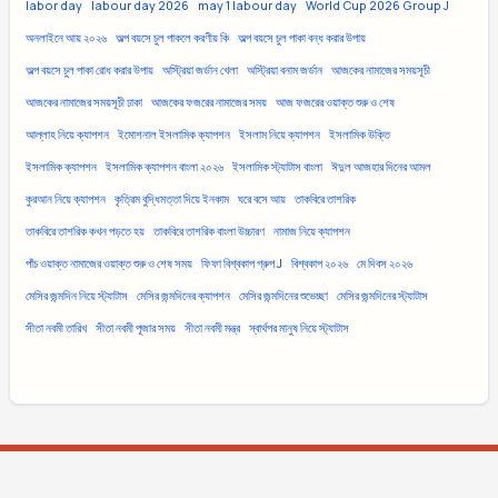
labor day
labour day 2026
may 1 labour day
World Cup 2026 Group J
অনলাইনে আয় ২০২৬
অল্প বয়সে চুল পাকলে করণীয় কি
অল্প বয়সে চুল পাকা বন্ধ করার উপায়
অল্প বয়সে চুল পাকা রোধ করার উপায়
অস্ট্রিয়া জর্ডান খেলা
অস্ট্রিয়া বনাম জর্ডান
আজকের নামাজের সময়সূচী
আজকের নামাজের সময়সূচী ঢাকা
আজকের ফজরের নামাজের সময়
আজ ফজরের ওয়াক্ত শুরু ও শেষ
আল্লাহ নিয়ে ক্যাপশন
ইমোশনাল ইসলামিক ক্যাপশন
ইসলাম নিয়ে ক্যাপশন
ইসলামিক উক্তি
ইসলামিক ক্যাপশন
ইসলামিক ক্যাপশন বাংলা ২০২৬
ইসলামিক স্ট্যাটাস বাংলা
ঈদুল আজহার দিনের আমল
কুরআন নিয়ে ক্যাপশন
কৃত্রিম বুদ্ধিমত্তা দিয়ে ইনকাম
ঘরে বসে আয়
তাকবিরে তাশরিক
তাকবিরে তাশরিক কখন পড়তে হয়
তাকবিরে তাশরিক বাংলা উচ্চারণ
নামাজ নিয়ে ক্যাপশন
পাঁচ ওয়াক্ত নামাজের ওয়াক্ত শুরু ও শেষ সময়
ফিফা বিশ্বকাপ গ্রুপ J
বিশ্বকাপ ২০২৬
মে দিবস ২০২৬
মেসির জন্মদিন নিয়ে স্ট্যাটাস
মেসির জন্মদিনের ক্যাপশন
মেসির জন্মদিনের শুভেচ্ছা
মেসির জন্মদিনের স্ট্যাটাস
সীতা নবমী তারিখ
সীতা নবমী পূজার সময়
সীতা নবমী মন্ত্র
স্বার্থপর মানুষ নিয়ে স্ট্যাটাস