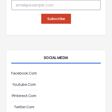
E
m
m
a
a
i
i
Subscribe
l
l
*
*
E
m
a
i
l
SOCIAL MEDIA
Facebook.Com
Youtube.Com
Pinterest.Com
Twitter.Com