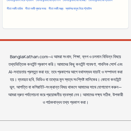
মেসির জন্মদিন নিয়ে স্ট্যাটাস
মেসির জন্মদিনের ক্যাপশন
মেসির জন্মদিনের শুভেচ্ছা
মেসির জন্মদিনের স্ট্যাটাস
সীতা নবমী তারিখ
সীতা নবমী পূজার সময়
সীতা নবমী মন্ত্র
স্বার্থপর মানুষ নিয়ে স্ট্যাটাস
BanglaKathan.com–এ আমরা সংবাদ, শিক্ষা, ব্লগ ও চলমান বিভিন্ন বিষয়ে
তথ্যভিত্তিক কনটেন্ট প্রকাশ করি। আমাদের কিছু কনটেন্ট গবেষণা, পাবলিক সোর্স এবং
AI-সহায়তায় প্রস্তুত করা হয়; তবে প্রকাশের আগে যথাসম্ভব যাচাই ও সম্পাদনা করা
হয়। ব্যবহৃত ছবি, ভিডিও বা তথ্যের মূল স্বত্ব সংশ্লিষ্ট মালিকের। কোনো কনটেন্টে
ভুল, আপত্তি বা কপিরাইট-সংক্রান্ত বিষয় থাকলে আমাদের সাথে যোগাযোগ করুন—
আমরা দ্রুত পর্যালোচনা করে প্রয়োজনীয় ব্যবস্থা নেব। আমাদের লক্ষ্য সঠিক, উপকারী
ও পাঠকবান্ধব তথ্য প্রকাশ করা।