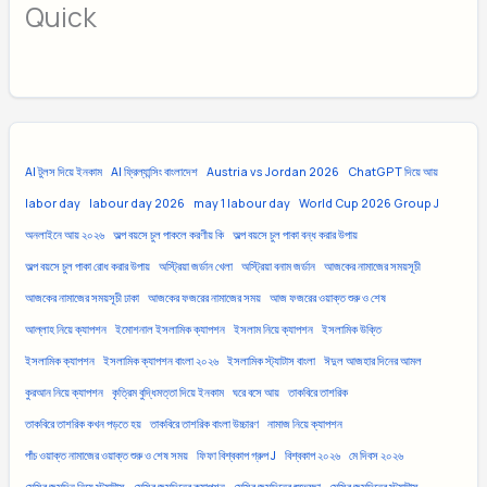
Quick
AI টুলস দিয়ে ইনকাম
AI ফ্রিল্যান্সিং বাংলাদেশ
Austria vs Jordan 2026
ChatGPT দিয়ে আয়
labor day
labour day 2026
may 1 labour day
World Cup 2026 Group J
অনলাইনে আয় ২০২৬
অল্প বয়সে চুল পাকলে করণীয় কি
অল্প বয়সে চুল পাকা বন্ধ করার উপায়
অল্প বয়সে চুল পাকা রোধ করার উপায়
অস্ট্রিয়া জর্ডান খেলা
অস্ট্রিয়া বনাম জর্ডান
আজকের নামাজের সময়সূচী
আজকের নামাজের সময়সূচী ঢাকা
আজকের ফজরের নামাজের সময়
আজ ফজরের ওয়াক্ত শুরু ও শেষ
আল্লাহ নিয়ে ক্যাপশন
ইমোশনাল ইসলামিক ক্যাপশন
ইসলাম নিয়ে ক্যাপশন
ইসলামিক উক্তি
ইসলামিক ক্যাপশন
ইসলামিক ক্যাপশন বাংলা ২০২৬
ইসলামিক স্ট্যাটাস বাংলা
ঈদুল আজহার দিনের আমল
কুরআন নিয়ে ক্যাপশন
কৃত্রিম বুদ্ধিমত্তা দিয়ে ইনকাম
ঘরে বসে আয়
তাকবিরে তাশরিক
তাকবিরে তাশরিক কখন পড়তে হয়
তাকবিরে তাশরিক বাংলা উচ্চারণ
নামাজ নিয়ে ক্যাপশন
পাঁচ ওয়াক্ত নামাজের ওয়াক্ত শুরু ও শেষ সময়
ফিফা বিশ্বকাপ গ্রুপ J
বিশ্বকাপ ২০২৬
মে দিবস ২০২৬