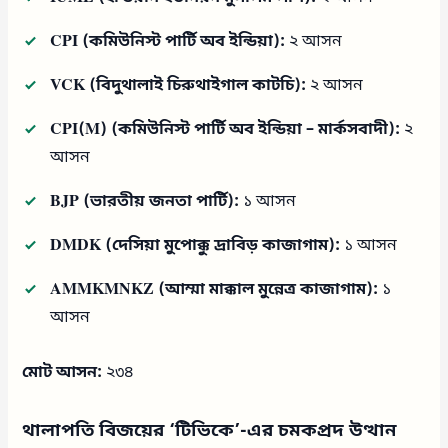
CPI (কমিউনিস্ট পার্টি অব ইন্ডিয়া):
২ আসন
VCK (বিদুথালাই চিরুথাইগাল কাটচি):
২ আসন
CPI(M) (কমিউনিস্ট পার্টি অব ইন্ডিয়া – মার্কসবাদী):
২
আসন
BJP (ভারতীয় জনতা পার্টি):
১ আসন
DMDK (দেসিয়া মুপোক্কু দ্রাবিড় কাজাগাম):
১ আসন
AMMKMNKZ (আম্মা মাক্কাল মুন্নেত্র কাজাগাম):
১
আসন
মোট আসন:
২৩৪
থালাপতি বিজয়ের ‘টিভিকে’-এর চমকপ্রদ উত্থান