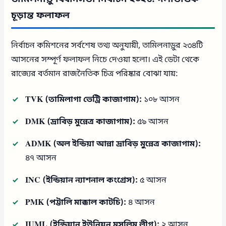
চূড়ান্ত ফলাফল
নির্বাচন কমিশনের সর্বশেষ তথ্য অনুযায়ী, তামিলনাড়ুর ২৩৪টি
আসনের সম্পূর্ণ ফলাফল নিচে দেওয়া হলো। এই ডেটা থেকে
রাজ্যের বর্তমান রাজনৈতিক চিত্র পরিষ্কার বোঝা যায়:
TVK (তামিলাগা ভেট্রি কাজাগাম):
১০৮ আসন
DMK (দ্রাবিড় মুন্নেত্র কাজাগাম):
৫৯ আসন
ADMK (অল ইন্ডিয়া আন্না দ্রাবিড় মুন্নেত্র কাজাগাম):
৪৭ আসন
INC (ইন্ডিয়ান ন্যাশনাল কংগ্রেস):
৫ আসন
PMK (পট্টালি মাক্কাল কাটচি):
৪ আসন
IUML (ইন্ডিয়ান ইউনিয়ন মুসলিম লীগ):
২ আসন