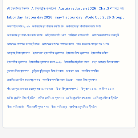
AI টুলস দিয়ে ইনকাম
AI ফ্রিল্যান্সিং বাংলাদেশ
Austria vs Jordan 2026
ChatGPT দিয়ে আয়
labor day
labour day 2026
may 1 labour day
World Cup 2026 Group J
অনলাইনে আয় ২০২৬
অল্প বয়সে চুল পাকলে করণীয় কি
অল্প বয়সে চুল পাকা বন্ধ করার উপায়
অল্প বয়সে চুল পাকা রোধ করার উপায়
অস্ট্রিয়া জর্ডান খেলা
অস্ট্রিয়া বনাম জর্ডান
আজকের নামাজের সময়সূচী
আজকের নামাজের সময়সূচী ঢাকা
আজকের ফজরের নামাজের সময়
আজ ফজরের ওয়াক্ত শুরু ও শেষ
আল্লাহ নিয়ে ক্যাপশন
ইমোশনাল ইসলামিক ক্যাপশন
ইসলাম নিয়ে ক্যাপশন
ইসলামিক উক্তি
ইসলামিক ক্যাপশন
ইসলামিক ক্যাপশন বাংলা ২০২৬
ইসলামিক স্ট্যাটাস বাংলা
ঈদুল আজহার দিনের আমল
কুরআন নিয়ে ক্যাপশন
কৃত্রিম বুদ্ধিমত্তা দিয়ে ইনকাম
ঘরে বসে আয়
তাকবিরে তাশরিক
তাকবিরে তাশরিক কখন পড়তে হয়
তাকবিরে তাশরিক বাংলা উচ্চারণ
নামাজ নিয়ে ক্যাপশন
পাঁচ ওয়াক্ত নামাজের ওয়াক্ত শুরু ও শেষ সময়
ফিফা বিশ্বকাপ গ্রুপ J
বিশ্বকাপ ২০২৬
মে দিবস ২০২৬
মেসির জন্মদিন নিয়ে স্ট্যাটাস
মেসির জন্মদিনের ক্যাপশন
মেসির জন্মদিনের শুভেচ্ছা
মেসির জন্মদিনের স্ট্যাটাস
সীতা নবমী তারিখ
সীতা নবমী পূজার সময়
সীতা নবমী মন্ত্র
স্বার্থপর মানুষ নিয়ে স্ট্যাটাস