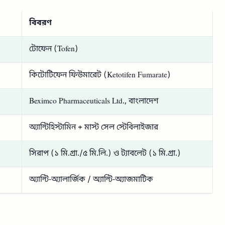
বিবরণ
টোফেন (Tofen)
কিটোটিফেন ফিউমারেট (Ketotifen Fumarate)
Beximco Pharmaceuticals Ltd., বাংলাদেশ
অ্যান্টিহিস্টামিন + মাস্ট সেল স্টেবিলাইজার
সিরাপ (১ মি.গ্রা./৫ মি.লি.) ও ট্যাবলেট (১ মি.গ্রা.)
অ্যান্টি-অ্যালার্জিক / অ্যান্টি-অ্যাজমাটিক