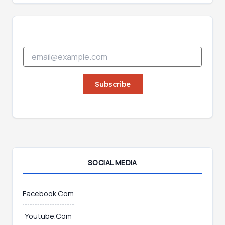
E
E
m
m
a
a
i
i
Subscribe
l
l
*
*
*
SOCIAL MEDIA
Facebook.Com
Youtube.Com