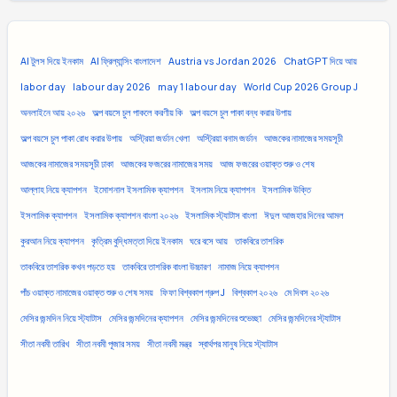
AI টুলস দিয়ে ইনকাম
AI ফ্রিল্যান্সিং বাংলাদেশ
Austria vs Jordan 2026
ChatGPT দিয়ে আয়
labor day
labour day 2026
may 1 labour day
World Cup 2026 Group J
অনলাইনে আয় ২০২৬
অল্প বয়সে চুল পাকলে করণীয় কি
অল্প বয়সে চুল পাকা বন্ধ করার উপায়
অল্প বয়সে চুল পাকা রোধ করার উপায়
অস্ট্রিয়া জর্ডান খেলা
অস্ট্রিয়া বনাম জর্ডান
আজকের নামাজের সময়সূচী
আজকের নামাজের সময়সূচী ঢাকা
আজকের ফজরের নামাজের সময়
আজ ফজরের ওয়াক্ত শুরু ও শেষ
আল্লাহ নিয়ে ক্যাপশন
ইমোশনাল ইসলামিক ক্যাপশন
ইসলাম নিয়ে ক্যাপশন
ইসলামিক উক্তি
ইসলামিক ক্যাপশন
ইসলামিক ক্যাপশন বাংলা ২০২৬
ইসলামিক স্ট্যাটাস বাংলা
ঈদুল আজহার দিনের আমল
কুরআন নিয়ে ক্যাপশন
কৃত্রিম বুদ্ধিমত্তা দিয়ে ইনকাম
ঘরে বসে আয়
তাকবিরে তাশরিক
তাকবিরে তাশরিক কখন পড়তে হয়
তাকবিরে তাশরিক বাংলা উচ্চারণ
নামাজ নিয়ে ক্যাপশন
পাঁচ ওয়াক্ত নামাজের ওয়াক্ত শুরু ও শেষ সময়
ফিফা বিশ্বকাপ গ্রুপ J
বিশ্বকাপ ২০২৬
মে দিবস ২০২৬
মেসির জন্মদিন নিয়ে স্ট্যাটাস
মেসির জন্মদিনের ক্যাপশন
মেসির জন্মদিনের শুভেচ্ছা
মেসির জন্মদিনের স্ট্যাটাস
সীতা নবমী তারিখ
সীতা নবমী পূজার সময়
সীতা নবমী মন্ত্র
স্বার্থপর মানুষ নিয়ে স্ট্যাটাস