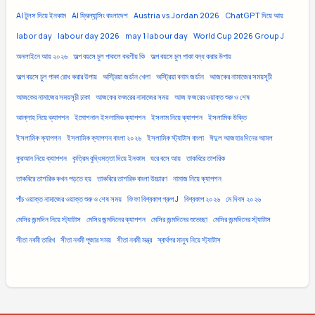
AI টুলস দিয়ে ইনকাম
AI ফ্রিল্যান্সিং বাংলাদেশ
Austria vs Jordan 2026
ChatGPT দিয়ে আয়
labor day
labour day 2026
may 1 labour day
World Cup 2026 Group J
অনলাইনে আয় ২০২৬
অল্প বয়সে চুল পাকলে করণীয় কি
অল্প বয়সে চুল পাকা বন্ধ করার উপায়
অল্প বয়সে চুল পাকা রোধ করার উপায়
অস্ট্রিয়া জর্ডান খেলা
অস্ট্রিয়া বনাম জর্ডান
আজকের নামাজের সময়সূচী
আজকের নামাজের সময়সূচী ঢাকা
আজকের ফজরের নামাজের সময়
আজ ফজরের ওয়াক্ত শুরু ও শেষ
আল্লাহ নিয়ে ক্যাপশন
ইমোশনাল ইসলামিক ক্যাপশন
ইসলাম নিয়ে ক্যাপশন
ইসলামিক উক্তি
ইসলামিক ক্যাপশন
ইসলামিক ক্যাপশন বাংলা ২০২৬
ইসলামিক স্ট্যাটাস বাংলা
ঈদুল আজহার দিনের আমল
কুরআন নিয়ে ক্যাপশন
কৃত্রিম বুদ্ধিমত্তা দিয়ে ইনকাম
ঘরে বসে আয়
তাকবিরে তাশরিক
তাকবিরে তাশরিক কখন পড়তে হয়
তাকবিরে তাশরিক বাংলা উচ্চারণ
নামাজ নিয়ে ক্যাপশন
পাঁচ ওয়াক্ত নামাজের ওয়াক্ত শুরু ও শেষ সময়
ফিফা বিশ্বকাপ গ্রুপ J
বিশ্বকাপ ২০২৬
মে দিবস ২০২৬
মেসির জন্মদিন নিয়ে স্ট্যাটাস
মেসির জন্মদিনের ক্যাপশন
মেসির জন্মদিনের শুভেচ্ছা
মেসির জন্মদিনের স্ট্যাটাস
সীতা নবমী তারিখ
সীতা নবমী পূজার সময়
সীতা নবমী মন্ত্র
স্বার্থপর মানুষ নিয়ে স্ট্যাটাস