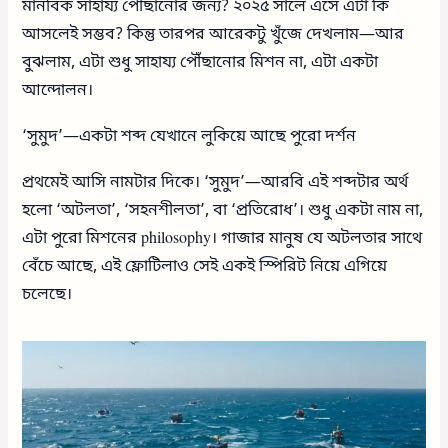
মানবিক সাহায্য পৌঁছানোর জন্য? ২০২৫ সালে এসে এটা কি
আসলেই সম্ভব? কিন্তু তারপর আরেকটু খুঁজে দেখলাম—আর
বুঝলাম, এটা শুধু সাহায্য পৌঁছানোর মিশন না, এটা একটা
আন্দোলন।
‘সুমুদ’—একটা শব্দ যেখানে লুকিয়ে আছে পুরো দর্শন
প্রথমেই আসি নামটার দিকে। ‘সুমুদ’—আরবি এই শব্দটার অর্থ
হলো ‘অটলতা’, ‘সহনশীলতা’, বা ‘প্রতিরোধ’। শুধু একটা নাম না,
এটা পুরো মিশনের philosophy। গাজার মানুষ যে অটলতার সাথে
বেঁচে আছে, এই ফ্লোটিলাও সেই একই স্পিরিট নিয়ে এগিয়ে
চলেছে।