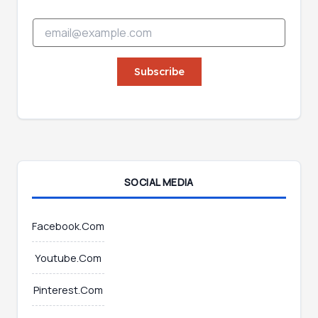
*
E
E
m
m
a
a
i
Subscribe
i
l
l
*
*
SOCIAL MEDIA
Facebook.Com
Youtube.Com
Pinterest.Com