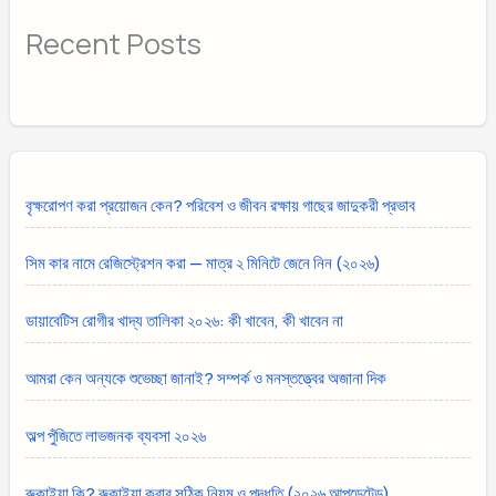
Recent Posts
বৃক্ষরোপণ করা প্রয়োজন কেন? পরিবেশ ও জীবন রক্ষায় গাছের জাদুকরী প্রভাব
সিম কার নামে রেজিস্ট্রেশন করা — মাত্র ২ মিনিটে জেনে নিন (২০২৬)
ডায়াবেটিস রোগীর খাদ্য তালিকা ২০২৬: কী খাবেন, কী খাবেন না
আমরা কেন অন্যকে শুভেচ্ছা জানাই? সম্পর্ক ও মনস্তত্ত্বের অজানা দিক
অল্প পুঁজিতে লাভজনক ব্যবসা ২০২৬
রুকাইয়া কি? রুকাইয়া করার সঠিক নিয়ম ও পদ্ধতি (২০২৬ আপডেটেড)