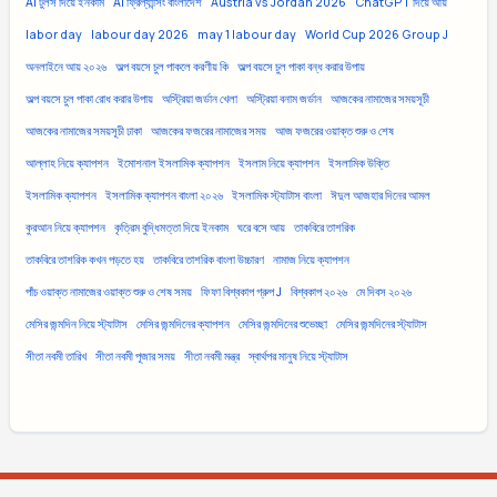
AI টুলস দিয়ে ইনকাম
AI ফ্রিল্যান্সিং বাংলাদেশ
Austria vs Jordan 2026
ChatGPT দিয়ে আয়
labor day
labour day 2026
may 1 labour day
World Cup 2026 Group J
অনলাইনে আয় ২০২৬
অল্প বয়সে চুল পাকলে করণীয় কি
অল্প বয়সে চুল পাকা বন্ধ করার উপায়
অল্প বয়সে চুল পাকা রোধ করার উপায়
অস্ট্রিয়া জর্ডান খেলা
অস্ট্রিয়া বনাম জর্ডান
আজকের নামাজের সময়সূচী
আজকের নামাজের সময়সূচী ঢাকা
আজকের ফজরের নামাজের সময়
আজ ফজরের ওয়াক্ত শুরু ও শেষ
আল্লাহ নিয়ে ক্যাপশন
ইমোশনাল ইসলামিক ক্যাপশন
ইসলাম নিয়ে ক্যাপশন
ইসলামিক উক্তি
ইসলামিক ক্যাপশন
ইসলামিক ক্যাপশন বাংলা ২০২৬
ইসলামিক স্ট্যাটাস বাংলা
ঈদুল আজহার দিনের আমল
কুরআন নিয়ে ক্যাপশন
কৃত্রিম বুদ্ধিমত্তা দিয়ে ইনকাম
ঘরে বসে আয়
তাকবিরে তাশরিক
তাকবিরে তাশরিক কখন পড়তে হয়
তাকবিরে তাশরিক বাংলা উচ্চারণ
নামাজ নিয়ে ক্যাপশন
পাঁচ ওয়াক্ত নামাজের ওয়াক্ত শুরু ও শেষ সময়
ফিফা বিশ্বকাপ গ্রুপ J
বিশ্বকাপ ২০২৬
মে দিবস ২০২৬
মেসির জন্মদিন নিয়ে স্ট্যাটাস
মেসির জন্মদিনের ক্যাপশন
মেসির জন্মদিনের শুভেচ্ছা
মেসির জন্মদিনের স্ট্যাটাস
সীতা নবমী তারিখ
সীতা নবমী পূজার সময়
সীতা নবমী মন্ত্র
স্বার্থপর মানুষ নিয়ে স্ট্যাটাস