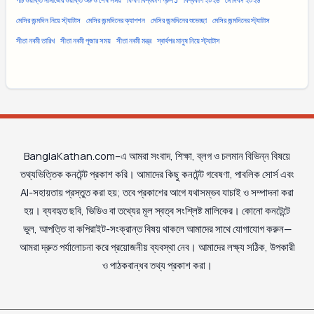
পাঁচ ওয়াক্ত নামাজের ওয়াক্ত শুরু ও শেষ সময়
ফিফা বিশ্বকাপ গ্রুপ J
বিশ্বকাপ ২০২৬
মে দিবস ২০২৬
মেসির জন্মদিন নিয়ে স্ট্যাটাস
মেসির জন্মদিনের ক্যাপশন
মেসির জন্মদিনের শুভেচ্ছা
মেসির জন্মদিনের স্ট্যাটাস
সীতা নবমী তারিখ
সীতা নবমী পূজার সময়
সীতা নবমী মন্ত্র
স্বার্থপর মানুষ নিয়ে স্ট্যাটাস
BanglaKathan.com–এ আমরা সংবাদ, শিক্ষা, ব্লগ ও চলমান বিভিন্ন বিষয়ে
তথ্যভিত্তিক কনটেন্ট প্রকাশ করি। আমাদের কিছু কনটেন্ট গবেষণা, পাবলিক সোর্স এবং
AI-সহায়তায় প্রস্তুত করা হয়; তবে প্রকাশের আগে যথাসম্ভব যাচাই ও সম্পাদনা করা
হয়। ব্যবহৃত ছবি, ভিডিও বা তথ্যের মূল স্বত্ব সংশ্লিষ্ট মালিকের। কোনো কনটেন্টে
ভুল, আপত্তি বা কপিরাইট-সংক্রান্ত বিষয় থাকলে আমাদের সাথে যোগাযোগ করুন—
আমরা দ্রুত পর্যালোচনা করে প্রয়োজনীয় ব্যবস্থা নেব। আমাদের লক্ষ্য সঠিক, উপকারী
ও পাঠকবান্ধব তথ্য প্রকাশ করা।