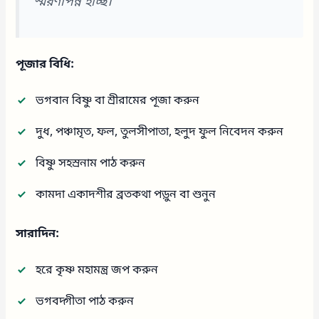
স্মরণাপন্ন হচ্ছি।”
পূজার বিধি:
ভগবান বিষ্ণু বা শ্রীরামের পূজা করুন
দুধ, পঞ্চামৃত, ফল, তুলসীপাতা, হলুদ ফুল নিবেদন করুন
বিষ্ণু সহস্রনাম পাঠ করুন
কামদা একাদশীর ব্রতকথা পড়ুন বা শুনুন
সারাদিন:
হরে কৃষ্ণ মহামন্ত্র জপ করুন
ভগবদ্গীতা পাঠ করুন