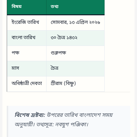
বিষয়
তথ্য
ইংরেজি তারিখ
সোমবার, ১৩ এপ্রিল ২০২৬
বাংলা তারিখ
৩০ চৈত্র ১৪৩২
পক্ষ
শুক্লপক্ষ
মাস
চৈত্র
অধিষ্ঠাত্রী দেবতা
শ্রীরাম (বিষ্ণু)
বিশেষ দ্রষ্টব্য:
উপরের তারিখ বাংলাদেশ সময়
অনুযায়ী। তথ্যসূত্র: নবযুগ পঞ্জিকা।