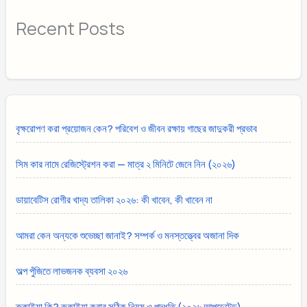
Recent Posts
বৃক্ষরোপণ করা প্রয়োজন কেন? পরিবেশ ও জীবন রক্ষায় গাছের জাদুকরী প্রভাব
সিম কার নামে রেজিস্ট্রেশন করা — মাত্র ২ মিনিটে জেনে নিন (২০২৬)
ডায়াবেটিস রোগীর খাদ্য তালিকা ২০২৬: কী খাবেন, কী খাবেন না
আমরা কেন অন্যকে শুভেচ্ছা জানাই? সম্পর্ক ও মনস্তত্ত্বের অজানা দিক
অল্প পুঁজিতে লাভজনক ব্যবসা ২০২৬
রুকাইয়া কি? রুকাইয়া করার সঠিক নিয়ম ও পদ্ধতি (২০২৬ আপডেটেড)