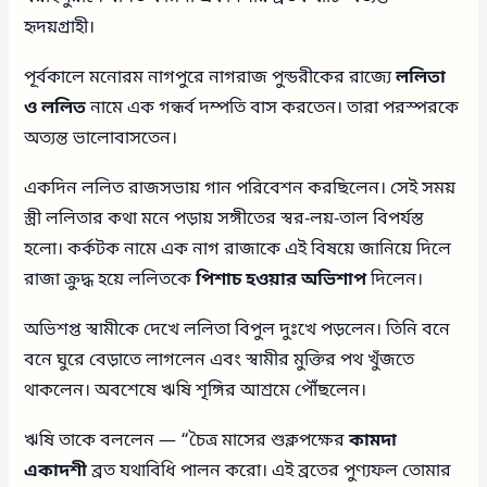
হৃদয়গ্রাহী।
পূর্বকালে মনোরম নাগপুরে নাগরাজ পুন্ডরীকের রাজ্যে
ললিতা
ও ললিত
নামে এক গন্ধর্ব দম্পতি বাস করতেন। তারা পরস্পরকে
অত্যন্ত ভালোবাসতেন।
একদিন ললিত রাজসভায় গান পরিবেশন করছিলেন। সেই সময়
স্ত্রী ললিতার কথা মনে পড়ায় সঙ্গীতের স্বর-লয়-তাল বিপর্যস্ত
হলো। কর্কটক নামে এক নাগ রাজাকে এই বিষয়ে জানিয়ে দিলে
রাজা ক্রুদ্ধ হয়ে ললিতকে
পিশাচ হওয়ার অভিশাপ
দিলেন।
অভিশপ্ত স্বামীকে দেখে ললিতা বিপুল দুঃখে পড়লেন। তিনি বনে
বনে ঘুরে বেড়াতে লাগলেন এবং স্বামীর মুক্তির পথ খুঁজতে
থাকলেন। অবশেষে ঋষি শৃঙ্গির আশ্রমে পৌঁছলেন।
ঋষি তাকে বললেন — “চৈত্র মাসের শুক্লপক্ষের
কামদা
একাদশী
ব্রত যথাবিধি পালন করো। এই ব্রতের পুণ্যফল তোমার