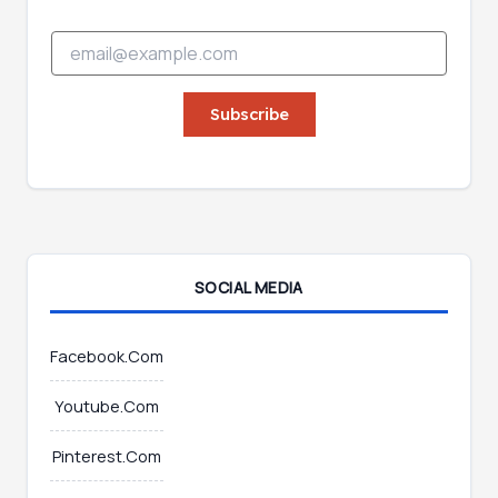
*
E
E
m
m
a
a
i
Subscribe
i
l
l
*
E
m
a
i
l
SOCIAL MEDIA
Facebook.Com
Youtube.Com
Pinterest.Com