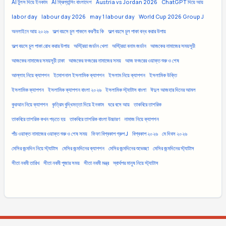
AI টুলস দিয়ে ইনকাম
AI ফ্রিল্যান্সিং বাংলাদেশ
Austria vs Jordan 2026
ChatGPT দিয়ে আয়
labor day
labour day 2026
may 1 labour day
World Cup 2026 Group J
অনলাইনে আয় ২০২৬
অল্প বয়সে চুল পাকলে করণীয় কি
অল্প বয়সে চুল পাকা বন্ধ করার উপায়
অল্প বয়সে চুল পাকা রোধ করার উপায়
অস্ট্রিয়া জর্ডান খেলা
অস্ট্রিয়া বনাম জর্ডান
আজকের নামাজের সময়সূচী
আজকের নামাজের সময়সূচী ঢাকা
আজকের ফজরের নামাজের সময়
আজ ফজরের ওয়াক্ত শুরু ও শেষ
আল্লাহ নিয়ে ক্যাপশন
ইমোশনাল ইসলামিক ক্যাপশন
ইসলাম নিয়ে ক্যাপশন
ইসলামিক উক্তি
ইসলামিক ক্যাপশন
ইসলামিক ক্যাপশন বাংলা ২০২৬
ইসলামিক স্ট্যাটাস বাংলা
ঈদুল আজহার দিনের আমল
কুরআন নিয়ে ক্যাপশন
কৃত্রিম বুদ্ধিমত্তা দিয়ে ইনকাম
ঘরে বসে আয়
তাকবিরে তাশরিক
তাকবিরে তাশরিক কখন পড়তে হয়
তাকবিরে তাশরিক বাংলা উচ্চারণ
নামাজ নিয়ে ক্যাপশন
পাঁচ ওয়াক্ত নামাজের ওয়াক্ত শুরু ও শেষ সময়
ফিফা বিশ্বকাপ গ্রুপ J
বিশ্বকাপ ২০২৬
মে দিবস ২০২৬
মেসির জন্মদিন নিয়ে স্ট্যাটাস
মেসির জন্মদিনের ক্যাপশন
মেসির জন্মদিনের শুভেচ্ছা
মেসির জন্মদিনের স্ট্যাটাস
সীতা নবমী তারিখ
সীতা নবমী পূজার সময়
সীতা নবমী মন্ত্র
স্বার্থপর মানুষ নিয়ে স্ট্যাটাস