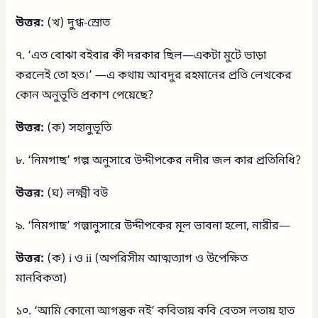
উত্তর:
(খ) দুগ্ধ-স্রোত
৭. ‘এত বোঝা বইবার কী দরকার ছিল—একটা মুটে ভাড়া
করলেই তো হত।’ —এ কথায় আবদুর রহমানের প্রতি লেখকের
কোন অনুভূতি প্রকাশ পেয়েছে?
উত্তর:
(ক) সহানুভূতি
৮. ‘নিমগাছ’ গল্প অনুসারে উদ্দীপকের নদীর জল কার প্রতিনিধি?
উত্তর:
(ঘ) লক্ষ্মী বউ
৯. ‘নিমগাছ’ গল্পানুসারে উদ্দীপকের মূল ভাবনা হলো, নারীর—
উত্তর:
(ক) i ও ii (অপরিসীম আত্মত্যাগ ও উপেক্ষিত
মানবিকতা)
১০. ‘আমি কোনো আগন্তুক নই’ কবিতায় কবি বেতস লতায় হাত