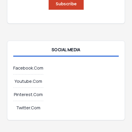
i
Subscribe
l
l
E
*
m
a
i
l
*
SOCIAL MEDIA
Facebook.Com
Youtube.Com
Pinterest.Com
Twitter.Com