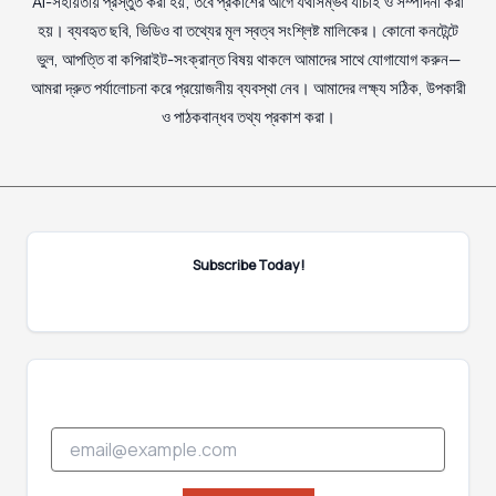
AI-সহায়তায় প্রস্তুত করা হয়; তবে প্রকাশের আগে যথাসম্ভব যাচাই ও সম্পাদনা করা
হয়। ব্যবহৃত ছবি, ভিডিও বা তথ্যের মূল স্বত্ব সংশ্লিষ্ট মালিকের। কোনো কনটেন্টে
ভুল, আপত্তি বা কপিরাইট-সংক্রান্ত বিষয় থাকলে আমাদের সাথে যোগাযোগ করুন—
আমরা দ্রুত পর্যালোচনা করে প্রয়োজনীয় ব্যবস্থা নেব। আমাদের লক্ষ্য সঠিক, উপকারী
ও পাঠকবান্ধব তথ্য প্রকাশ করা।
Subscribe Today!
E
E
m
m
a
a
i