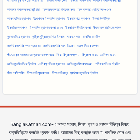
অল্প বয়সে চুল পাকা রোধ করার উপায়
অস্ট্রিয়া জর্ডান খেলা
অস্ট্রিয়া বনাম জর্ডান
আজকের নামাজের সময়সূচী
আজকের নামাজের সময়সূচী ঢাকা
আজকের ফজরের নামাজের সময়
আজ ফজরের ওয়াক্ত শুরু ও শেষ
আল্লাহ নিয়ে ক্যাপশন
ইমোশনাল ইসলামিক ক্যাপশন
ইসলাম নিয়ে ক্যাপশন
ইসলামিক উক্তি
ইসলামিক ক্যাপশন
ইসলামিক ক্যাপশন বাংলা ২০২৬
ইসলামিক স্ট্যাটাস বাংলা
ঈদুল আজহার দিনের আমল
কুরআন নিয়ে ক্যাপশন
কৃত্রিম বুদ্ধিমত্তা দিয়ে ইনকাম
ঘরে বসে আয়
তাকবিরে তাশরিক
তাকবিরে তাশরিক কখন পড়তে হয়
তাকবিরে তাশরিক বাংলা উচ্চারণ
নামাজ নিয়ে ক্যাপশন
পাঁচ ওয়াক্ত নামাজের ওয়াক্ত শুরু ও শেষ সময়
ফিফা বিশ্বকাপ গ্রুপ J
বিশ্বকাপ ২০২৬
মে দিবস ২০২৬
মেসির জন্মদিন নিয়ে স্ট্যাটাস
মেসির জন্মদিনের ক্যাপশন
মেসির জন্মদিনের শুভেচ্ছা
মেসির জন্মদিনের স্ট্যাটাস
সীতা নবমী তারিখ
সীতা নবমী পূজার সময়
সীতা নবমী মন্ত্র
স্বার্থপর মানুষ নিয়ে স্ট্যাটাস
BanglaKathan.com–এ আমরা সংবাদ, শিক্ষা, ব্লগ ও চলমান বিভিন্ন বিষয়ে
তথ্যভিত্তিক কনটেন্ট প্রকাশ করি। আমাদের কিছু কনটেন্ট গবেষণা, পাবলিক সোর্স এবং