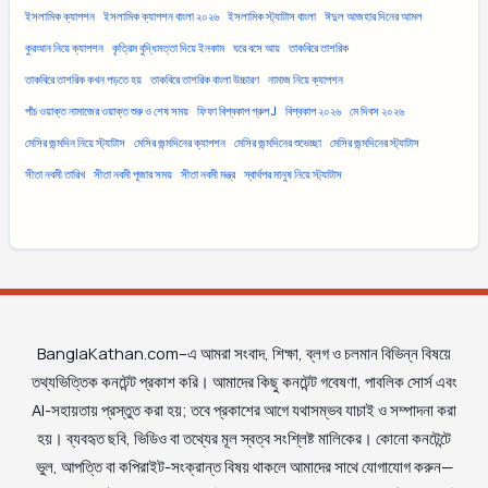
ইসলামিক ক্যাপশন
ইসলামিক ক্যাপশন বাংলা ২০২৬
ইসলামিক স্ট্যাটাস বাংলা
ঈদুল আজহার দিনের আমল
কুরআন নিয়ে ক্যাপশন
কৃত্রিম বুদ্ধিমত্তা দিয়ে ইনকাম
ঘরে বসে আয়
তাকবিরে তাশরিক
তাকবিরে তাশরিক কখন পড়তে হয়
তাকবিরে তাশরিক বাংলা উচ্চারণ
নামাজ নিয়ে ক্যাপশন
পাঁচ ওয়াক্ত নামাজের ওয়াক্ত শুরু ও শেষ সময়
ফিফা বিশ্বকাপ গ্রুপ J
বিশ্বকাপ ২০২৬
মে দিবস ২০২৬
মেসির জন্মদিন নিয়ে স্ট্যাটাস
মেসির জন্মদিনের ক্যাপশন
মেসির জন্মদিনের শুভেচ্ছা
মেসির জন্মদিনের স্ট্যাটাস
সীতা নবমী তারিখ
সীতা নবমী পূজার সময়
সীতা নবমী মন্ত্র
স্বার্থপর মানুষ নিয়ে স্ট্যাটাস
BanglaKathan.com–এ আমরা সংবাদ, শিক্ষা, ব্লগ ও চলমান বিভিন্ন বিষয়ে
তথ্যভিত্তিক কনটেন্ট প্রকাশ করি। আমাদের কিছু কনটেন্ট গবেষণা, পাবলিক সোর্স এবং
AI-সহায়তায় প্রস্তুত করা হয়; তবে প্রকাশের আগে যথাসম্ভব যাচাই ও সম্পাদনা করা
হয়। ব্যবহৃত ছবি, ভিডিও বা তথ্যের মূল স্বত্ব সংশ্লিষ্ট মালিকের। কোনো কনটেন্টে
ভুল, আপত্তি বা কপিরাইট-সংক্রান্ত বিষয় থাকলে আমাদের সাথে যোগাযোগ করুন—