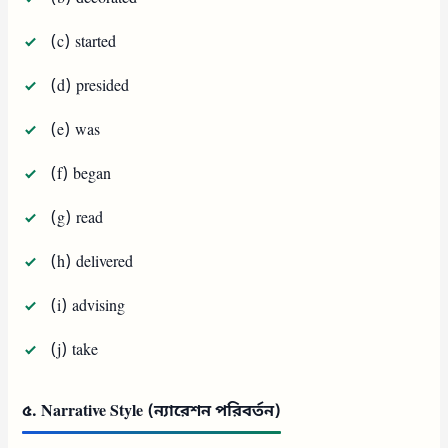
(c) started
(d) presided
(e) was
(f) began
(g) read
(h) delivered
(i) advising
(j) take
৫. Narrative Style (ন্যারেশন পরিবর্তন)