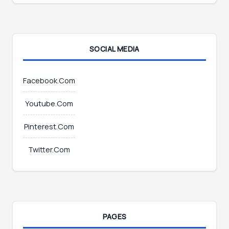
i
l
E
m
SOCIAL MEDIA
a
i
l
Facebook.Com
Youtube.Com
Pinterest.Com
Twitter.Com
PAGES