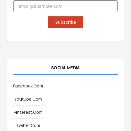
E
m
m
a
a
i
i
Subscribe
l
l
*
*
*
SOCIAL MEDIA
Facebook.Com
Youtube.Com
Pinterest.Com
Twitter.Com