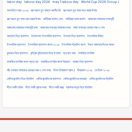
labor day
labour day 2026
may 1 labour day
World Cup 2026 Group J
অনলাইনে আয় ২০২৬
অল্প বয়সে চুল পাকলে করণীয় কি
অল্প বয়সে চুল পাকা বন্ধ করার উপায়
অল্প বয়সে চুল পাকা রোধ করার উপায়
অস্ট্রিয়া জর্ডান খেলা
অস্ট্রিয়া বনাম জর্ডান
আজকের নামাজের সময়সূচী
আজকের নামাজের সময়সূচী ঢাকা
আজকের ফজরের নামাজের সময়
আজ ফজরের ওয়াক্ত শুরু ও শেষ
আল্লাহ নিয়ে ক্যাপশন
ইমোশনাল ইসলামিক ক্যাপশন
ইসলাম নিয়ে ক্যাপশন
ইসলামিক উক্তি
ইসলামিক ক্যাপশন
ইসলামিক ক্যাপশন বাংলা ২০২৬
ইসলামিক স্ট্যাটাস বাংলা
ঈদুল আজহার দিনের আমল
কুরআন নিয়ে ক্যাপশন
কৃত্রিম বুদ্ধিমত্তা দিয়ে ইনকাম
ঘরে বসে আয়
তাকবিরে তাশরিক
তাকবিরে তাশরিক কখন পড়তে হয়
তাকবিরে তাশরিক বাংলা উচ্চারণ
নামাজ নিয়ে ক্যাপশন
পাঁচ ওয়াক্ত নামাজের ওয়াক্ত শুরু ও শেষ সময়
ফিফা বিশ্বকাপ গ্রুপ J
বিশ্বকাপ ২০২৬
মে দিবস ২০২৬
মেসির জন্মদিন নিয়ে স্ট্যাটাস
মেসির জন্মদিনের ক্যাপশন
মেসির জন্মদিনের শুভেচ্ছা
মেসির জন্মদিনের স্ট্যাটাস
সীতা নবমী তারিখ
সীতা নবমী পূজার সময়
সীতা নবমী মন্ত্র
স্বার্থপর মানুষ নিয়ে স্ট্যাটাস