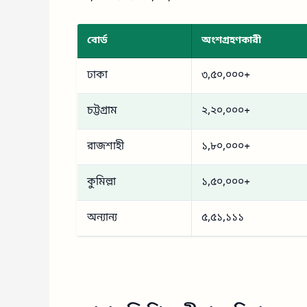
বোর্ড
অংশগ্রহণকারী
ঢাকা
৩,৫০,০০০+
চট্টগ্রাম
২,২০,০০০+
রাজশাহী
১,৮০,০০০+
কুমিল্লা
১,৫০,০০০+
অন্যান্য
৫,৫১,১১১