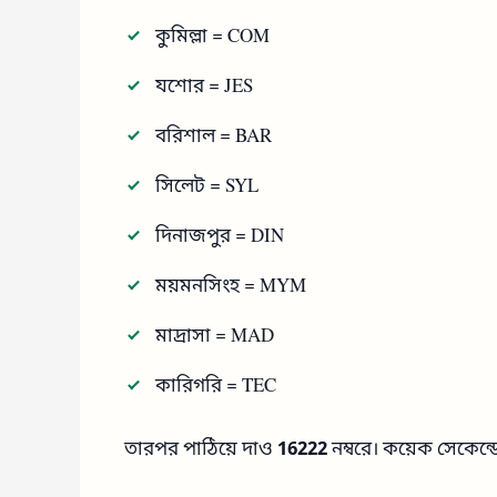
কুমিল্লা = COM
যশোর = JES
বরিশাল = BAR
সিলেট = SYL
দিনাজপুর = DIN
ময়মনসিংহ = MYM
মাদ্রাসা = MAD
কারিগরি = TEC
তারপর পাঠিয়ে দাও
16222
নম্বরে। কয়েক সেকেন