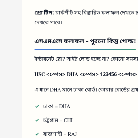
প্রো টিপ:
মার্কশীট সহ বিস্তারিত ফলাফল দেখতে চাই
দেখতে পাবে।
এসএমএসে ফলাফল – পুরনো কিন্তু গোল্ড!
ইন্টারনেট স্লো? সাইট লোড হচ্ছে না? কোনো সম
HSC <স্পেস> DHA <স্পেস> 123456 <স্পেস>
এখানে DHA মানে ঢাকা বোর্ড। তোমার বোর্ডের প্র
ঢাকা = DHA
চট্টগ্রাম = CHI
রাজশাহী = RAJ