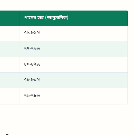
পাসের হার (আনুমানিক)
৭৯-৮১%
৭৭-৭৯%
৮০-৮২%
৭৮-৮০%
৭৬-৭৮%