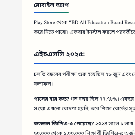
মোবাইল অ্যাপ
Play Store থেকে “BD All Education Board Res
করে নিতে পারো। একবার ইনস্টল করলে পরবর্তীতে
এইচএসসি ২০২৫:
চলতি বছরের পরীক্ষা শুরু হয়েছিল ২৬ জুন এবং 
ফলাফল।
পাসের হার কত?
গত বছর ছিল ৭৭.৭৮%। এবছর আ
সংখ্যা এখনো ঘোষণা হয়নি, তবে শিক্ষা বোর্ডের সূ
কতজন জিপিএ-৫ পেয়েছে?
২০২৪ সালে ১ লাখ ৪
৯০,০০০ থেকে ১,০০,০০০ শিক্ষার্থী জিপিএ-৫ অর্জ