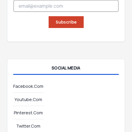
E
m
m
a
a
i
i
Subscribe
l
l
E
*
m
a
i
l
E
m
SOCIAL MEDIA
a
i
l
Facebook.Com
Youtube.Com
Pinterest.Com
Twitter.Com