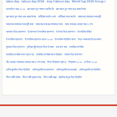
labor day
labour day 2026
may 1 labour day
World Cup 2026 Group J
অনলাইনে আয় ২০২৬
অল্প বয়সে চুল পাকলে করণীয় কি
অল্প বয়সে চুল পাকা বন্ধ করার উপায়
অল্প বয়সে চুল পাকা রোধ করার উপায়
অস্ট্রিয়া জর্ডান খেলা
অস্ট্রিয়া বনাম জর্ডান
আজকের নামাজের সময়সূচী
আজকের নামাজের সময়সূচী ঢাকা
আজকের ফজরের নামাজের সময়
আজ ফজরের ওয়াক্ত শুরু ও শেষ
আল্লাহ নিয়ে ক্যাপশন
ইমোশনাল ইসলামিক ক্যাপশন
ইসলাম নিয়ে ক্যাপশন
ইসলামিক উক্তি
ইসলামিক ক্যাপশন
ইসলামিক ক্যাপশন বাংলা ২০২৬
ইসলামিক স্ট্যাটাস বাংলা
ঈদুল আজহার দিনের আমল
কুরআন নিয়ে ক্যাপশন
কৃত্রিম বুদ্ধিমত্তা দিয়ে ইনকাম
ঘরে বসে আয়
তাকবিরে তাশরিক
তাকবিরে তাশরিক কখন পড়তে হয়
তাকবিরে তাশরিক বাংলা উচ্চারণ
নামাজ নিয়ে ক্যাপশন
পাঁচ ওয়াক্ত নামাজের ওয়াক্ত শুরু ও শেষ সময়
ফিফা বিশ্বকাপ গ্রুপ J
বিশ্বকাপ ২০২৬
মে দিবস ২০২৬
মেসির জন্মদিন নিয়ে স্ট্যাটাস
মেসির জন্মদিনের ক্যাপশন
মেসির জন্মদিনের শুভেচ্ছা
মেসির জন্মদিনের স্ট্যাটাস
সীতা নবমী তারিখ
সীতা নবমী পূজার সময়
সীতা নবমী মন্ত্র
স্বার্থপর মানুষ নিয়ে স্ট্যাটাস