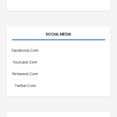
*
m
a
i
l
*
SOCIAL MEDIA
Facebook.Com
Youtube.Com
Pinterest.Com
Twitter.Com