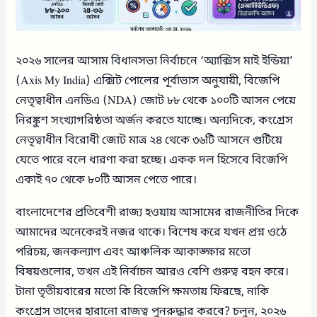
২০২৬ সালের আসাম বিধানসভা নির্বাচনে ‘অ্যাক্সিস মাই ইন্ডিয়া’
(Axis My India) এক্সিট পোলের পূর্বাভাস অনুযায়ী, বিজেপি
নেতৃত্বাধীন এনডিএ (NDA) জোট ৮৮ থেকে ১০০টি আসন পেয়ে
নিরঙ্কুশ সংখ্যাগরিষ্ঠতা অর্জন করতে যাচ্ছে। অন্যদিকে, কংগ্রেস
নেতৃত্বাধীন বিরোধী জোট মাত্র ২৪ থেকে ৩৬টি আসনে গুটিয়ে
যেতে পারে বলে ধারণা করা হচ্ছে। একক দল হিসেবে বিজেপি
একাই ৭০ থেকে ৮০টি আসন পেতে পারে।
বাংলাদেশের প্রতিবেশী রাজ্য হওয়ায় আসামের রাজনীতির দিকে
আমাদের অনেকেরই নজর থাকে। বিশেষ করে যখন প্রশ্ন ওঠে
পরিচয়, জনকল্যাণ এবং আঞ্চলিক আকাঙ্ক্ষার মতো
বিষয়গুলোর, তখন এই নির্বাচন আরও বেশি গুরুত্ব বহন করে।
টানা তৃতীয়বারের মতো কি বিজেপি ক্ষমতায় ফিরছে, নাকি
কংগ্রেস তাদের হারানো রাজত্ব পুনরুদ্ধার করবে? চলুন, ২০২৬