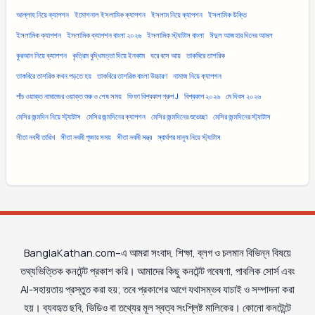
আল্লাহ নিয়ে ক্যাপশন
ইমোশনাল ইসলামিক ক্যাপশন
ইসলাম নিয়ে ক্যাপশন
ইসলামিক উক্তি
ইসলামিক ক্যাপশন
ইসলামিক ক্যাপশন বাংলা ২০২৬
ইসলামিক স্ট্যাটাস বাংলা
ঈদুল আজহার দিনের আমল
কুরআন নিয়ে ক্যাপশন
কৃত্রিম বুদ্ধিমত্তা দিয়ে ইনকাম
ঘরে বসে আয়
তাকবিরে তাশরিক
তাকবিরে তাশরিক কখন পড়তে হয়
তাকবিরে তাশরিক বাংলা উচ্চারণ
নামাজ নিয়ে ক্যাপশন
পাঁচ ওয়াক্ত নামাজের ওয়াক্ত শুরু ও শেষ সময়
ফিফা বিশ্বকাপ গ্রুপ J
বিশ্বকাপ ২০২৬
মে দিবস ২০২৬
মেসির জন্মদিন নিয়ে স্ট্যাটাস
মেসির জন্মদিনের ক্যাপশন
মেসির জন্মদিনের শুভেচ্ছা
মেসির জন্মদিনের স্ট্যাটাস
সীতা নবমী তারিখ
সীতা নবমী পূজার সময়
সীতা নবমী মন্ত্র
স্বার্থপর মানুষ নিয়ে স্ট্যাটাস
BanglaKathan.com–এ আমরা সংবাদ, শিক্ষা, ব্লগ ও চলমান বিভিন্ন বিষয়ে
তথ্যভিত্তিক কনটেন্ট প্রকাশ করি। আমাদের কিছু কনটেন্ট গবেষণা, পাবলিক সোর্স এবং
AI-সহায়তায় প্রস্তুত করা হয়; তবে প্রকাশের আগে যথাসম্ভব যাচাই ও সম্পাদনা করা
হয়। ব্যবহৃত ছবি, ভিডিও বা তথ্যের মূল স্বত্ব সংশ্লিষ্ট মালিকের। কোনো কনটেন্টে