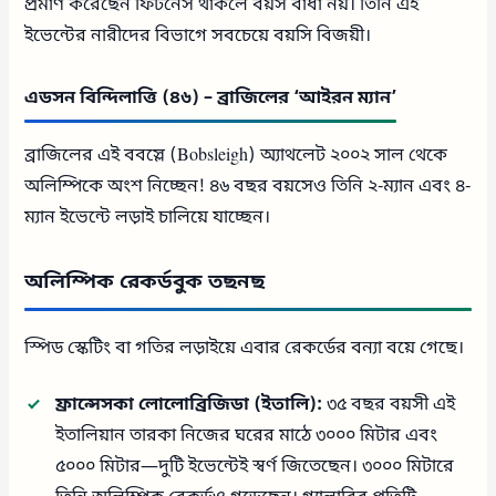
প্রমাণ করেছেন ফিটনেস থাকলে বয়স বাধা নয়। তিনি এই
ইভেন্টের নারীদের বিভাগে সবচেয়ে বয়সি বিজয়ী।
এডসন বিন্দিলাত্তি (৪৬) – ব্রাজিলের ‘আইরন ম্যান’
ব্রাজিলের এই ববস্লে (Bobsleigh) অ্যাথলেট ২০০২ সাল থেকে
অলিম্পিকে অংশ নিচ্ছেন! ৪৬ বছর বয়সেও তিনি ২-ম্যান এবং ৪-
ম্যান ইভেন্টে লড়াই চালিয়ে যাচ্ছেন।
অলিম্পিক রেকর্ডবুক তছনছ
স্পিড স্কেটিং বা গতির লড়াইয়ে এবার রেকর্ডের বন্যা বয়ে গেছে।
ফ্রান্সেসকা লোলোব্রিজিডা (ইতালি):
৩৫ বছর বয়সী এই
ইতালিয়ান তারকা নিজের ঘরের মাঠে ৩০০০ মিটার এবং
৫০০০ মিটার—দুটি ইভেন্টেই স্বর্ণ জিতেছেন। ৩০০০ মিটারে