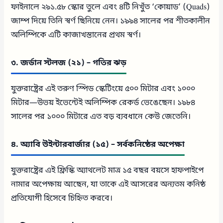
ফাইনালে ২৯১.৫৮ স্কোর তুলে এবং ৪টি নিখুঁত ‘কোয়াড’ (Quads)
জাম্প দিয়ে তিনি স্বর্ণ ছিনিয়ে নেন। ১৯৯৪ সালের পর শীতকালীন
অলিম্পিকে এটি কাজাখস্তানের প্রথম স্বর্ণ।
৩. জর্ডান স্টলজ (২১) – গতির ঝড়
যুক্তরাষ্ট্রের এই তরুণ স্পিড স্কেটিংয়ে ৫০০ মিটার এবং ১০০০
মিটার—উভয় ইভেন্টেই অলিম্পিক রেকর্ড ভেঙেছেন। ১৯৮৪
সালের পর ১০০০ মিটারে এত বড় ব্যবধানে কেউ জেতেনি।
৪. অ্যাবি উইন্টারবার্জার (১৫) – সর্বকনিষ্ঠের অপেক্ষা
যুক্তরাষ্ট্রের এই ফ্রিস্কি অ্যাথলেট মাত্র ১৫ বছর বয়সে হাফপাইপে
নামার অপেক্ষায় আছেন, যা তাকে এই আসরের অন্যতম কনিষ্ঠ
প্রতিযোগী হিসেবে চিহ্নিত করবে।