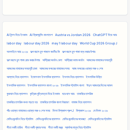
AI টুলস দিয়ে ইনকাম
AI ফ্রিল্যান্সিং বাংলাদেশ
Austria vs Jordan 2026
ChatGPT দিয়ে আয়
labor day
labour day 2026
may 1 labour day
World Cup 2026 Group J
অনলাইনে আয় ২০২৬
অল্প বয়সে চুল পাকলে করণীয় কি
অল্প বয়সে চুল পাকা বন্ধ করার উপায়
অল্প বয়সে চুল পাকা রোধ করার উপায়
অস্ট্রিয়া জর্ডান খেলা
অস্ট্রিয়া বনাম জর্ডান
আজকের নামাজের সময়সূচী
আজকের নামাজের সময়সূচী ঢাকা
আজকের ফজরের নামাজের সময়
আজ ফজরের ওয়াক্ত শুরু ও শেষ
আল্লাহ নিয়ে ক্যাপশন
ইমোশনাল ইসলামিক ক্যাপশন
ইসলাম নিয়ে ক্যাপশন
ইসলামিক উক্তি
ইসলামিক ক্যাপশন
ইসলামিক ক্যাপশন বাংলা ২০২৬
ইসলামিক স্ট্যাটাস বাংলা
ঈদুল আজহার দিনের আমল
কুরআন নিয়ে ক্যাপশন
কৃত্রিম বুদ্ধিমত্তা দিয়ে ইনকাম
ঘরে বসে আয়
তাকবিরে তাশরিক
তাকবিরে তাশরিক কখন পড়তে হয়
তাকবিরে তাশরিক বাংলা উচ্চারণ
নামাজ নিয়ে ক্যাপশন
পাঁচ ওয়াক্ত নামাজের ওয়াক্ত শুরু ও শেষ সময়
ফিফা বিশ্বকাপ গ্রুপ J
বিশ্বকাপ ২০২৬
মে দিবস ২০২৬
মেসির জন্মদিন নিয়ে স্ট্যাটাস
মেসির জন্মদিনের ক্যাপশন
মেসির জন্মদিনের শুভেচ্ছা
মেসির জন্মদিনের স্ট্যাটাস
সীতা নবমী তারিখ
সীতা নবমী পূজার সময়
সীতা নবমী মন্ত্র
স্বার্থপর মানুষ নিয়ে স্ট্যাটাস