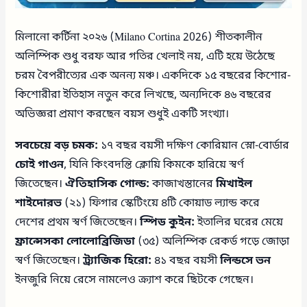
মিলানো কর্টিনা ২০২৬ (Milano Cortina 2026) শীতকালীন
অলিম্পিক শুধু বরফ আর গতির খেলাই নয়, এটি হয়ে উঠেছে
চরম বৈপরীত্যের এক অনন্য মঞ্চ। একদিকে ১৫ বছরের কিশোর-
কিশোরীরা ইতিহাস নতুন করে লিখছে, অন্যদিকে ৪৬ বছরের
অভিজ্ঞরা প্রমাণ করছেন বয়স শুধুই একটি সংখ্যা।
সবচেয়ে বড় চমক:
১৭ বছর বয়সী দক্ষিণ কোরিয়ান স্নো-বোর্ডার
চোই গাওন
, যিনি কিংবদন্তি ক্লোয়ি কিমকে হারিয়ে স্বর্ণ
জিতেছেন।
ঐতিহাসিক গোল্ড:
কাজাখস্তানের
মিখাইল
শাইদোরভ
(২১) ফিগার স্কেটিংয়ে ৪টি কোয়াড ল্যান্ড করে
দেশের প্রথম স্বর্ণ জিতেছেন।
স্পিড কুইন:
ইতালির ঘরের মেয়ে
ফ্রান্সেসকা লোলোব্রিজিডা
(৩৫) অলিম্পিক রেকর্ড গড়ে জোড়া
স্বর্ণ জিতেছেন।
ট্র্যাজিক হিরো:
৪১ বছর বয়সী
লিন্ডসে ভন
ইনজুরি নিয়ে রেসে নামলেও ক্র্যাশ করে ছিটকে গেছেন।