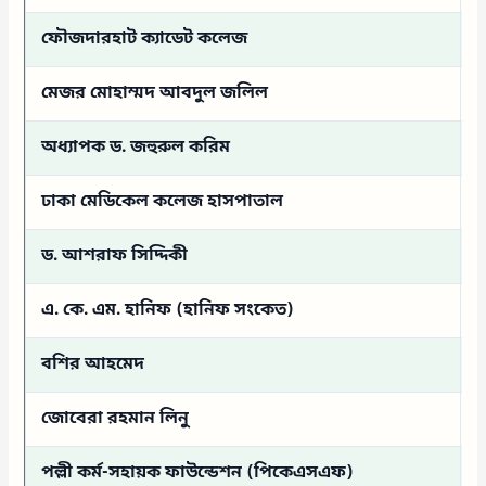
ফৌজদারহাট ক্যাডেট কলেজ
ম
মেজর মোহাম্মদ আবদুল জলিল
ম
অধ্যাপক ড. জহুরুল করিম
ব
ঢাকা মেডিকেল কলেজ হাসপাতাল
চ
ড. আশরাফ সিদ্দিকী
স
এ. কে. এম. হানিফ (হানিফ সংকেত)
স
বশির আহমেদ
স
জোবেরা রহমান লিনু
ক
পল্লী কর্ম-সহায়ক ফাউন্ডেশন (পিকেএসএফ)
প