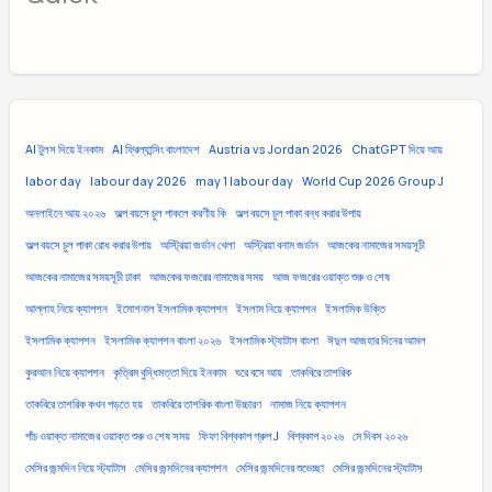
AI টুলস দিয়ে ইনকাম
AI ফ্রিল্যান্সিং বাংলাদেশ
Austria vs Jordan 2026
ChatGPT দিয়ে আয়
labor day
labour day 2026
may 1 labour day
World Cup 2026 Group J
অনলাইনে আয় ২০২৬
অল্প বয়সে চুল পাকলে করণীয় কি
অল্প বয়সে চুল পাকা বন্ধ করার উপায়
অল্প বয়সে চুল পাকা রোধ করার উপায়
অস্ট্রিয়া জর্ডান খেলা
অস্ট্রিয়া বনাম জর্ডান
আজকের নামাজের সময়সূচী
আজকের নামাজের সময়সূচী ঢাকা
আজকের ফজরের নামাজের সময়
আজ ফজরের ওয়াক্ত শুরু ও শেষ
আল্লাহ নিয়ে ক্যাপশন
ইমোশনাল ইসলামিক ক্যাপশন
ইসলাম নিয়ে ক্যাপশন
ইসলামিক উক্তি
ইসলামিক ক্যাপশন
ইসলামিক ক্যাপশন বাংলা ২০২৬
ইসলামিক স্ট্যাটাস বাংলা
ঈদুল আজহার দিনের আমল
কুরআন নিয়ে ক্যাপশন
কৃত্রিম বুদ্ধিমত্তা দিয়ে ইনকাম
ঘরে বসে আয়
তাকবিরে তাশরিক
তাকবিরে তাশরিক কখন পড়তে হয়
তাকবিরে তাশরিক বাংলা উচ্চারণ
নামাজ নিয়ে ক্যাপশন
পাঁচ ওয়াক্ত নামাজের ওয়াক্ত শুরু ও শেষ সময়
ফিফা বিশ্বকাপ গ্রুপ J
বিশ্বকাপ ২০২৬
মে দিবস ২০২৬
মেসির জন্মদিন নিয়ে স্ট্যাটাস
মেসির জন্মদিনের ক্যাপশন
মেসির জন্মদিনের শুভেচ্ছা
মেসির জন্মদিনের স্ট্যাটাস