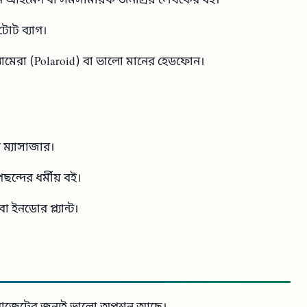
ূন আহমেদ বা সমসাময়িক জনপ্রিয় লেখকের বই।
া টোট ব্যাগ।
্ট ক্যামেরা (Polaroid) বা ভালো মানের হেডফোন।
ুট ম্যাসাজার।
ন্দের ধর্মীয় বই।
ইনডোর প্ল্যান্ট।