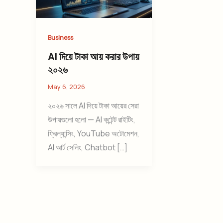
Business
AI দিয়ে টাকা আয় করার উপায়
২০২৬
May 6, 2026
২০২৬ সালে AI দিয়ে টাকা আয়ের সেরা
উপায়গুলো হলো — AI কন্টেন্ট রাইটিং,
ফ্রিল্যান্সিং, YouTube অটোমেশন,
AI আর্ট সেলিং, Chatbot […]