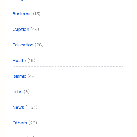
(13)
Business
(44)
Caption
(28)
Education
(16)
Health
(44)
Islamic
(8)
Jobs
(1,153)
News
(29)
Others