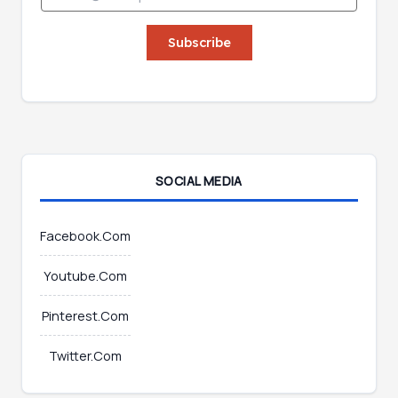
m
m
a
a
i
Subscribe
i
l
l
*
*
SOCIAL MEDIA
Facebook.Com
Youtube.Com
Pinterest.Com
Twitter.Com