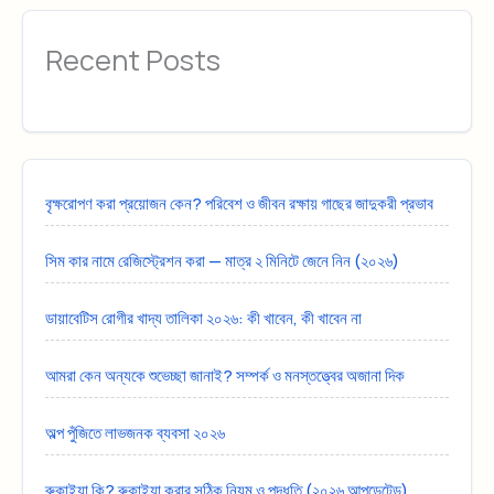
Recent Posts
বৃক্ষরোপণ করা প্রয়োজন কেন? পরিবেশ ও জীবন রক্ষায় গাছের জাদুকরী প্রভাব
সিম কার নামে রেজিস্ট্রেশন করা — মাত্র ২ মিনিটে জেনে নিন (২০২৬)
ডায়াবেটিস রোগীর খাদ্য তালিকা ২০২৬: কী খাবেন, কী খাবেন না
আমরা কেন অন্যকে শুভেচ্ছা জানাই? সম্পর্ক ও মনস্তত্ত্বের অজানা দিক
অল্প পুঁজিতে লাভজনক ব্যবসা ২০২৬
রুকাইয়া কি? রুকাইয়া করার সঠিক নিয়ম ও পদ্ধতি (২০২৬ আপডেটেড)