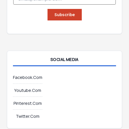
m
a
a
i
i
Subscribe
l
l
*
*
E
m
a
i
l
SOCIAL MEDIA
Facebook.Com
Youtube.Com
Pinterest.Com
Twitter.Com