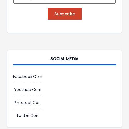
m
a
a
i
i
Subscribe
l
l
E
*
m
a
i
l
E
m
SOCIAL MEDIA
a
i
l
Facebook.Com
Youtube.Com
Pinterest.Com
Twitter.Com