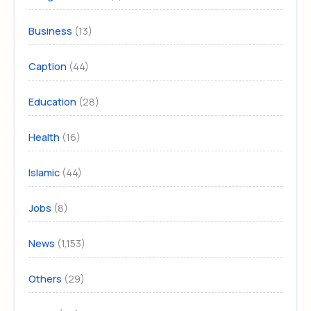
(13)
Business
(44)
Caption
(28)
Education
(16)
Health
(44)
Islamic
(8)
Jobs
(1,153)
News
(29)
Others