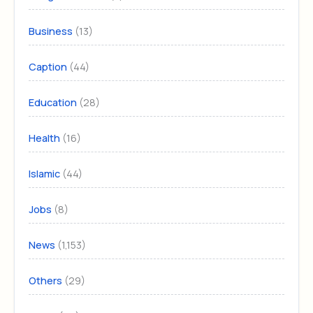
(13)
Business
(44)
Caption
(28)
Education
(16)
Health
(44)
Islamic
(8)
Jobs
(1,153)
News
(29)
Others