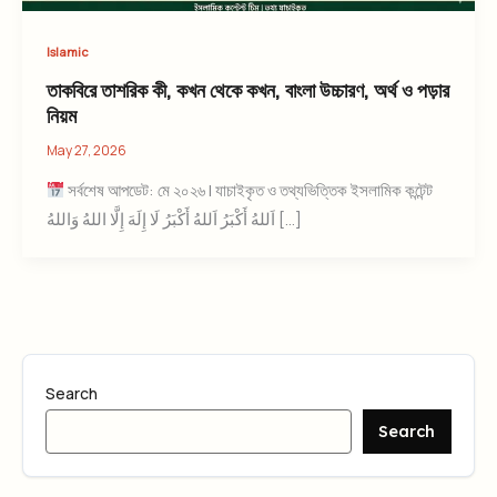
Islamic
তাকবিরে তাশরিক কী, কখন থেকে কখন, বাংলা উচ্চারণ, অর্থ ও পড়ার
নিয়ম
May 27, 2026
সর্বশেষ আপডেট: মে ২০২৬ | যাচাইকৃত ও তথ্যভিত্তিক ইসলামিক কন্টেন্ট
اَللهُ أَكْبَرُ اَللهُ أَكْبَرُ لَا إِلَهَ إِلَّا اللهُ وَاللهُ […]
Search
Search