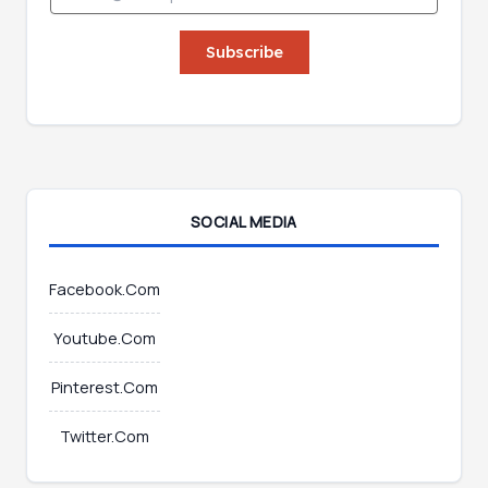
m
m
a
a
i
Subscribe
i
l
l
*
*
SOCIAL MEDIA
Facebook.Com
Youtube.Com
Pinterest.Com
Twitter.Com