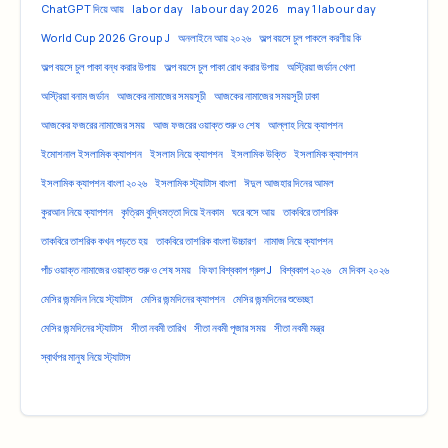
ChatGPT দিয়ে আয়
labor day
labour day 2026
may 1 labour day
World Cup 2026 Group J
অনলাইনে আয় ২০২৬
অল্প বয়সে চুল পাকলে করণীয় কি
অল্প বয়সে চুল পাকা বন্ধ করার উপায়
অল্প বয়সে চুল পাকা রোধ করার উপায়
অস্ট্রিয়া জর্ডান খেলা
অস্ট্রিয়া বনাম জর্ডান
আজকের নামাজের সময়সূচী
আজকের নামাজের সময়সূচী ঢাকা
আজকের ফজরের নামাজের সময়
আজ ফজরের ওয়াক্ত শুরু ও শেষ
আল্লাহ নিয়ে ক্যাপশন
ইমোশনাল ইসলামিক ক্যাপশন
ইসলাম নিয়ে ক্যাপশন
ইসলামিক উক্তি
ইসলামিক ক্যাপশন
ইসলামিক ক্যাপশন বাংলা ২০২৬
ইসলামিক স্ট্যাটাস বাংলা
ঈদুল আজহার দিনের আমল
কুরআন নিয়ে ক্যাপশন
কৃত্রিম বুদ্ধিমত্তা দিয়ে ইনকাম
ঘরে বসে আয়
তাকবিরে তাশরিক
তাকবিরে তাশরিক কখন পড়তে হয়
তাকবিরে তাশরিক বাংলা উচ্চারণ
নামাজ নিয়ে ক্যাপশন
পাঁচ ওয়াক্ত নামাজের ওয়াক্ত শুরু ও শেষ সময়
ফিফা বিশ্বকাপ গ্রুপ J
বিশ্বকাপ ২০২৬
মে দিবস ২০২৬
মেসির জন্মদিন নিয়ে স্ট্যাটাস
মেসির জন্মদিনের ক্যাপশন
মেসির জন্মদিনের শুভেচ্ছা
মেসির জন্মদিনের স্ট্যাটাস
সীতা নবমী তারিখ
সীতা নবমী পূজার সময়
সীতা নবমী মন্ত্র
স্বার্থপর মানুষ নিয়ে স্ট্যাটাস