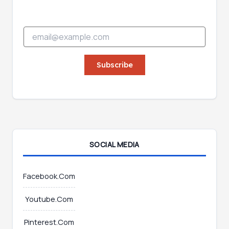
E
E
m
m
a
a
i
i
Subscribe
l
l
*
*
E
m
a
i
l
SOCIAL MEDIA
Facebook.Com
Youtube.Com
Pinterest.Com