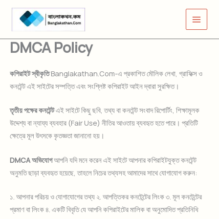
Skip
to
content
DMCA Policy
কপিরাইট স্বীকৃতি
Banglakathan.Com-এ প্রকাশিত মৌলিক লেখা, গ্রাফিক্স ও
কনটেন্ট এই সাইটের সম্পত্তি এবং সংশ্লিষ্ট কপিরাইট আইন দ্বারা সুরক্ষিত।
তৃতীয় পক্ষের কনটেন্ট
এই সাইটে কিছু ছবি, তথ্য বা কনটেন্ট সংবাদ রিপোর্টিং, শিক্ষামূলক
উদ্দেশ্য বা ন্যায্য ব্যবহার (Fair Use) নীতির আওতায় ব্যবহৃত হতে পারে। প্রতিটি
ক্ষেত্রে মূল উৎসকে কৃতজ্ঞতা জানানো হয়।
DMCA অভিযোগ
আপনি যদি মনে করেন এই সাইটে আপনার কপিরাইটযুক্ত কনটেন্ট
অনুমতি ছাড়া ব্যবহৃত হয়েছে, তাহলে নিচের তথ্যসহ আমাদের সাথে যোগাযোগ করুন:
১. আপনার পরিচয় ও যোগাযোগের তথ্য ২. আপত্তিকর কনটেন্টের লিংক ৩. মূল কনটেন্টের
প্রমাণ বা লিংক ৪. একটি বিবৃতি যে আপনি কপিরাইটের মালিক বা অনুমোদিত প্রতিনিধি